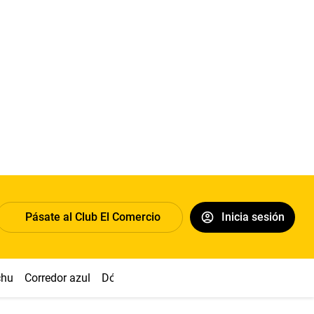
Pásate al Club El Comercio
Inicia sesión
chu
Corredor azul
Dólar
Congreso
Nasca
Acuña
Toled