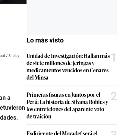
Lo más visto
1
Unidad de Investigación: Hallan más
out / Shelby
de siete millones de jeringas y
medicamentos vencidos en Cenares
del Minsa
2
Primeras fisuras en Juntos por el
an a
Perú: La historia de Silvana Robles y
detuvieron
los entretelones del aparente voto
de traición
idades.
Exdirigente del Movadef será el