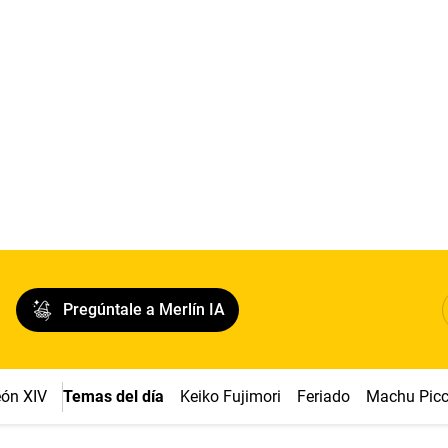
Pregúntale a Merlín IA
ón XIV
Temas del día
Keiko Fujimori
Feriado
Machu Pic