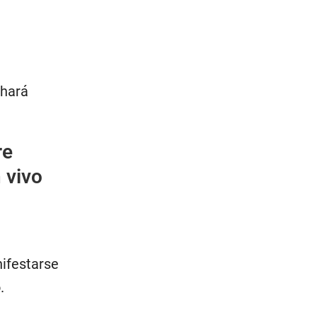
 hará
re
 vivo
nifestarse
.