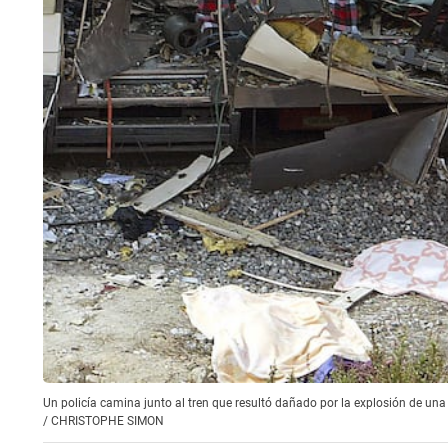
Un policía camina junto al tren que resultó dañado por la explosión de 
/
CHRISTOPHE SIMON