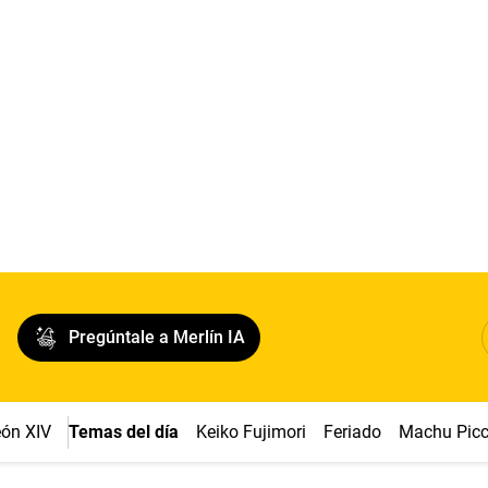
Pregúntale a Merlín IA
ón XIV
Temas del día
Keiko Fujimori
Feriado
Machu Pic