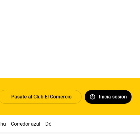
Pásate al Club El Comercio
Inicia sesión
chu
Corredor azul
Dólar
Congreso
Nasca
Acuña
Toled