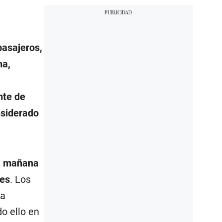
pasajeros,
ha,
nte de
nsiderado
la mañana
es
. Los
la
o ello en