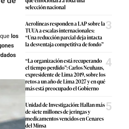
fe de
selección nacional
3
Aerolíneas responden a LAP sobre la
TUUA a escalas internacionales:
 que
los
“Una reducción parcial deja intacta
la desventaja competitiva de fondo”
gones
rdados
4
“La organización está recuperando
el tiempo perdido”: Carlos Neuhaus,
expresidente de Lima 2019, sobre los
retos a un año de Lima 2027 y en qué
más está preocupado el Gobierno
5
Unidad de Investigación: Hallan más
de siete millones de jeringas y
medicamentos vencidos en Cenares
del Minsa