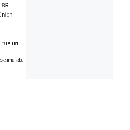
 BR,
únich
 fue un
e acumulada.