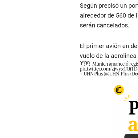
Según precisó un port
alrededor de 560 de 
serán cancelados.
El primer avión en d
vuelo de la aerolíne
🇩🇪 | Múnich amaneció regi
pic.twitter.com/zjwyxCQiTD
— UHN Plus (@UHN_Plus)
De