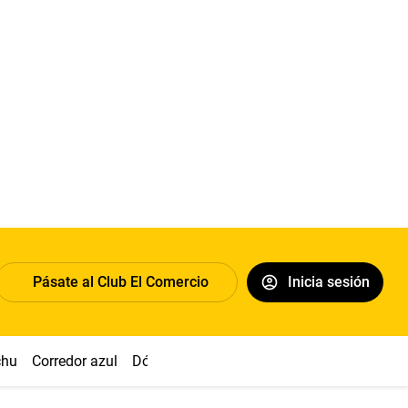
Pásate al Club El Comercio
Inicia sesión
chu
Corredor azul
Dólar
Congreso
Nasca
Acuña
Toled