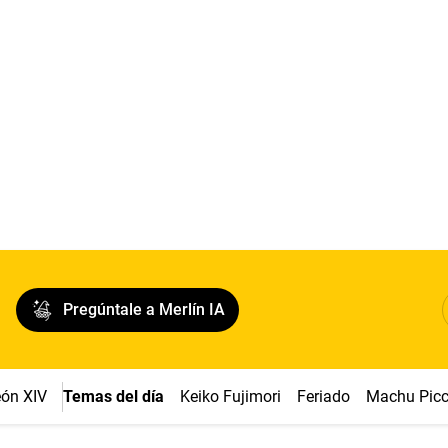
Pregúntale a Merlín IA
ón XIV
Temas del día
Keiko Fujimori
Feriado
Machu Pic