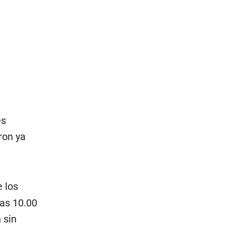
es
ron ya
 los
las 10.00
 sin