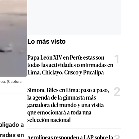
Lo más visto
1
Papa León XIV en Perú: estas son
todas las actividades confirmadas en
Lima, Chiclayo, Cusco y Pucallpa
opa. (Captura
2
Simone Biles en Lima: paso a paso,
la agenda de la gimnasta más
ganadora del mundo y una visita
que emocionará a toda una
selección nacional
bligado a
tradas en
Aerolíneas responden a LAP sobre la