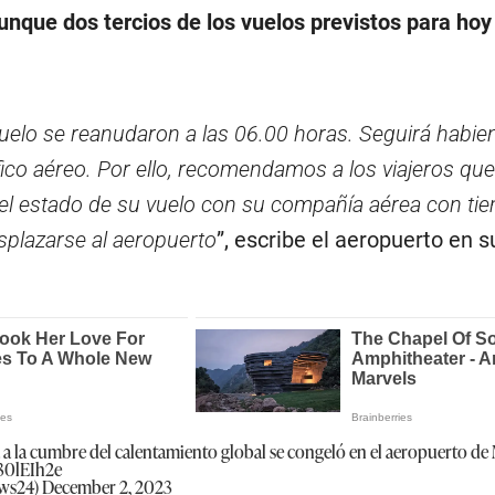
aunque dos tercios de los vuelos previstos para hoy
uelo se reanudaron a las 06.00 horas. Seguirá habie
áfico aéreo. Por ello, recomendamos a los viajeros qu
l estado de su vuelo con su compañía aérea con ti
splazarse al aeropuerto
”, escribe el aeropuerto en s
a a la cumbre del calentamiento global se congeló en el aeropuerto d
r30lEIh2e
ews24)
December 2, 2023