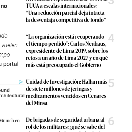
3
TUUA a escalas internacionales:
 no
“Una reducción parcial deja intacta
la desventaja competitiva de fondo”
4
ndo
“La organización está recuperando
el tiempo perdido”: Carlos Neuhaus,
e vuelen
expresidente de Lima 2019, sobre los
empo
retos a un año de Lima 2027 y en qué
u portal
más está preocupado el Gobierno
5
Unidad de Investigación: Hallan más
de siete millones de jeringas y
medicamentos vencidos en Cenares
del Minsa
6
De brigadas de seguridad urbana al
e Munich en
rol de los militares: ¿qué se sabe del