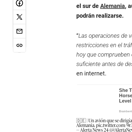
el sur de
Alemania
, 
podrán realizarse.
“
Las operaciones de v
restricciones en el tr
hoy que comprueben e
suficiente antes de de
en internet.
🇩🇪 | Un avión que se dirigí
Alemania.
pic.twitter.com/9
— Alerta News 24 (@AlertaN