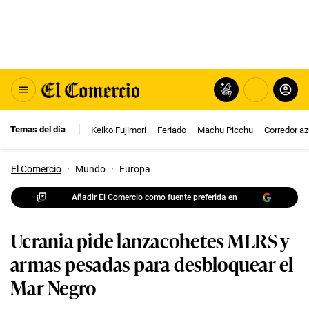
Temas del día
Keiko Fujimori
Feriado
Machu Picchu
Corredor az
El Comercio
·
Mundo
·
Europa
Añadir El Comercio como fuente preferida en
Ucrania pide lanzacohetes MLRS y
armas pesadas para desbloquear el
Mar Negro