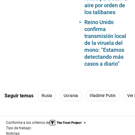
aire por orden de
los talibanes
Reino Unido
confirma
transmisión local
de la viruela del
mono: “Estamos
detectando más
casos a diario”
Seguir temas
Rusia
Ucrania
Vladimir Putin
Ver
Conforme a los criterios de
Tipo de trabajo:
Noticias