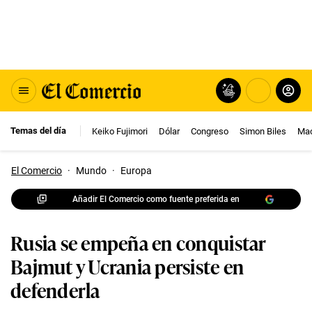
Temas del día
Keiko Fujimori
Dólar
Congreso
Simon Biles
Mac
El Comercio
·
Mundo
·
Europa
Añadir El Comercio como fuente preferida en
Rusia se empeña en conquistar
Bajmut y Ucrania persiste en
defenderla