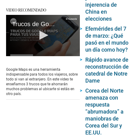
injerencia de
VIDEO RECOMENDADO
China en
elecciones
Trucos de Google Maps que te ayudarán en tus viajes
Efemérides del 7
de marzo: ¿Qué
pasó en el mundo
un día como hoy?
0
Rápido avance de
seconds
reconstrucción de
of
Google Maps es una herramienta
1
catedral de Notre
indispensable para todos los viajeros, sobre
minute,
todo si van al extranjero. En este video te
Dame
59
enseñamos 3 trucos que te ahorrarán
seconds
muchos problemas al ubicarte si estás en
Corea del Norte
otro país.
amenaza con
respuesta
“abrumadora” a
maniobras de
Corea del Sur y
EE.UU.