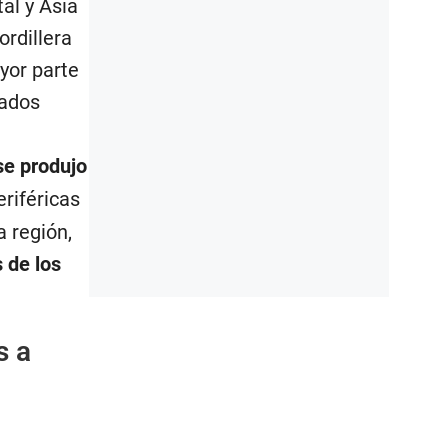
al y Asia
ordillera
yor parte
tados
se produjo
eriféricas
a región,
 de los
s a