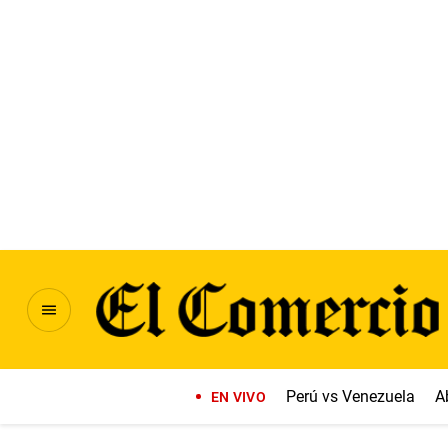
Perú vs Venezuela
A
EN VIVO