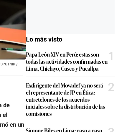
Lo más visto
1
Papa León XIV en Perú: estas son
todas las actividades confirmadas en
/ SPUTNIK /
Lima, Chiclayo, Cusco y Pucallpa
2
Exdirigente del Movadef ya no será
el representante de JP en Ética:
entretelones de los acuerdos
a de
iniciales sobre la distribución de las
comisiones
 el
firmó en un
Simone Biles en Lima: paso a paso,