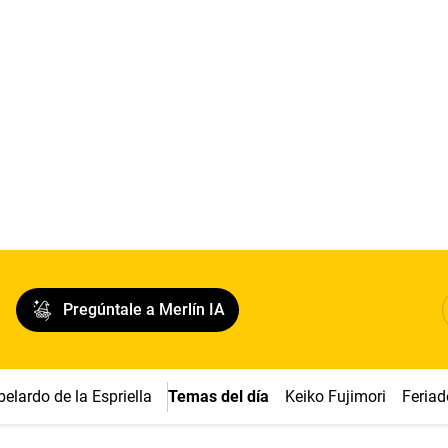
Pregúntale a Merlín IA
belardo de la Espriella
Temas del día
Keiko Fujimori
Feriad