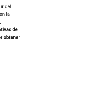
ur del
en la
,
ativas de
or obtener