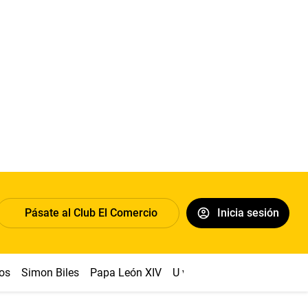
Pásate al Club El Comercio
Inicia sesión
os
Simon Biles
Papa León XIV
U vs Cristal
Dólar
Congr