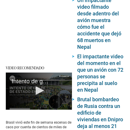
Un impactante
video filmado
desde adentro del
avión muestra
cómo fue el
accidente que dejó
68 muertos en
Nepal
El impactante video
del momento en el
VIDEO RECOMENDADO
que un avión con 72
personas se
Intento de golpe de Estado en Brasil: lo que se sabe del asalto a las instituciones por parte de simpatizantes de Bolsonaro
precipita al suelo
en Nepal
Brutal bombardeo
de Rusia contra un
0
edificio de
seconds
viviendas en Dnipro
of
Brasil vivió este fin de semana escenas de
deja al menos 21
2
caos por cuenta de cientos de miles de