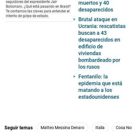
minutes,
muertos y 40
seguidores del expresidente Jair
31
Bolsonaro. ¿Qué está pasando en Brasil?
desaparecidos
seconds
Te contamos las claves para entender el
intento de golpe de estado.
Brutal ataque en
Ucrania: rescatistas
buscan a 43
desaparecidos en
edificio de
viviendas
bombardeado por
los rusos
Fentanilo: la
epidemia que está
matando a los
estadounidenses
Seguir temas
Matteo Messina Denaro
Italia
Cosa No