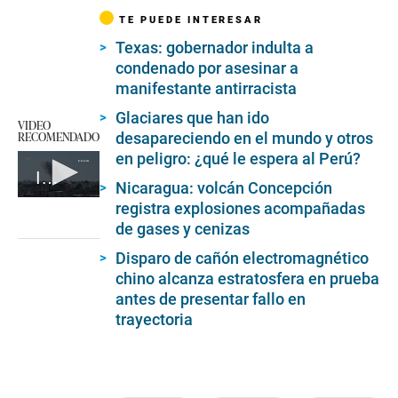
TE PUEDE INTERESAR
Texas: gobernador indulta a
condenado por asesinar a
manifestante antirracista
Glaciares que han ido
VIDEO
RECOMENDADO
desapareciendo en el mundo y otros
en peligro: ¿qué le espera al Perú?
Irán lanza un ataque con drones contra Israel
Nicaragua: volcán Concepción
0
registra explosiones acompañadas
seconds
de gases y cenizas
of
1
Disparo de cañón electromagnético
minute,
28
chino alcanza estratosfera en prueba
seconds
antes de presentar fallo en
trayectoria