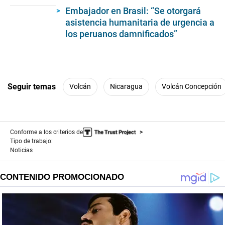
19
Embajador en Brasil: “Se otorgará
seconds
asistencia humanitaria de urgencia a
los peruanos damnificados”
Seguir temas
Volcán
Nicaragua
Volcán Concepción
Conforme a los criterios de
Tipo de trabajo:
Noticias