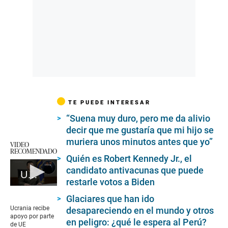
TE PUEDE INTERESAR
“Suena muy duro, pero me da alivio
decir que me gustaría que mi hijo se
muriera unos minutos antes que yo”
VIDEO
RECOMENDADO
Quién es Robert Kennedy Jr., el
candidato antivacunas que puede
Ucrania recibe apoyo por parte de UE
restarle votos a Biden
0
seconds
Glaciares que han ido
of
Ucrania recibe
desapareciendo en el mundo y otros
1
apoyo por parte
en peligro: ¿qué le espera al Perú?
minute,
de UE