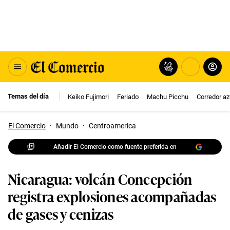
Temas del día
Keiko Fujimori
Feriado
Machu Picchu
Corredor az
El Comercio
·
Mundo
·
Centroamerica
Añadir El Comercio como fuente preferida en
Nicaragua: volcán Concepción
registra explosiones acompañadas
de gases y cenizas