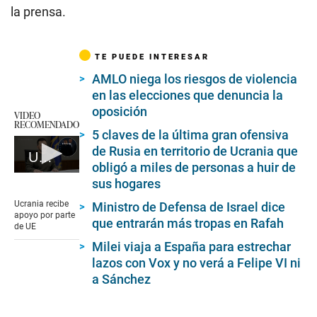
la prensa.
TE PUEDE INTERESAR
AMLO niega los riesgos de violencia
en las elecciones que denuncia la
oposición
VIDEO
RECOMENDADO
5 claves de la última gran ofensiva
de Rusia en territorio de Ucrania que
Ucrania recibe apoyo por parte de UE
obligó a miles de personas a huir de
0
sus hogares
seconds
of
Ucrania recibe
Ministro de Defensa de Israel dice
1
apoyo por parte
que entrarán más tropas en Rafah
minute,
de UE
19
Milei viaja a España para estrechar
seconds
lazos con Vox y no verá a Felipe VI ni
a Sánchez