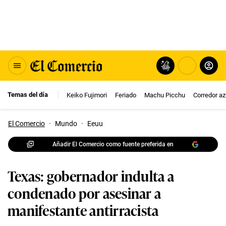
Temas del día
Keiko Fujimori
Feriado
Machu Picchu
Corredor az
El Comercio
·
Mundo
·
Eeuu
Añadir El Comercio como fuente preferida en
Texas: gobernador indulta a
condenado por asesinar a
manifestante antirracista