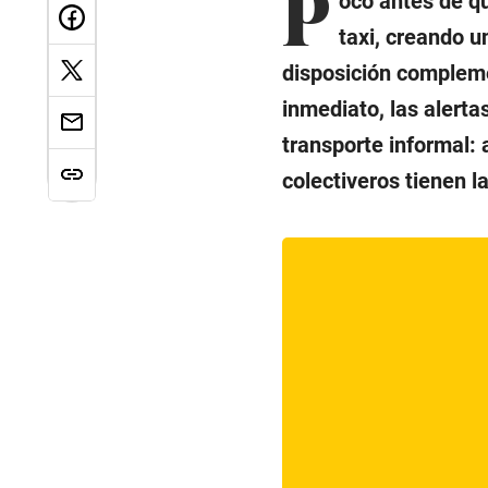
P
oco antes de qu
taxi, creando u
disposición compleme
inmediato, las alerta
transporte informal:
colectiveros tienen la