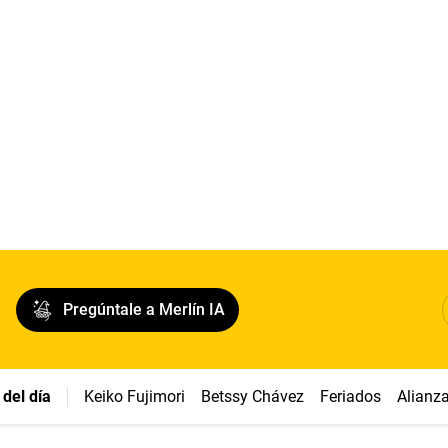
Pregúntale a Merlín IA
del día
Keiko Fujimori
Betssy Chávez
Feriados
Alianz