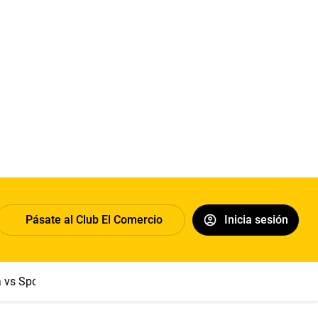
Pásate al Club El Comercio
Inicia sesión
a vs Sport Boys
Jorge Messi
Dólar
Papa León XIV
Congre