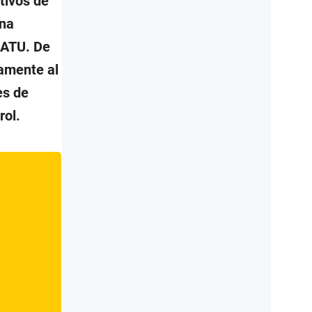
tivos de
una
 ATU. De
tamente al
es de
rol.