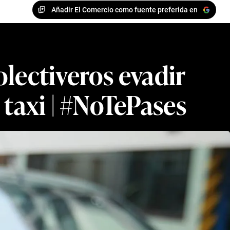
Añadir El Comercio como fuente preferida en
lectiveros evadir
 taxi | #NoTePases