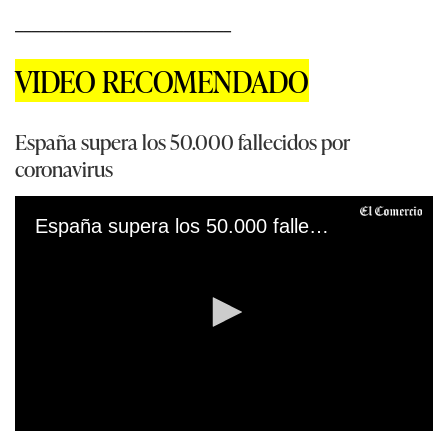
___________________________
VIDEO RECOMENDADO
España supera los 50.000 fallecidos por
coronavirus
España supera los 50.000 fallecidos por coronavirus 28/12/2020
0