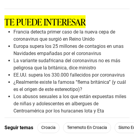
s
e
c
o
TE PUEDE INTERESAR
n
d
s
Francia detecta primer caso de la nueva cepa de
o
coronavirus que surgió en Reino Unido
f
1
Europa supera los 25 millones de contagios en unas
m
Navidades empañadas por el coronavirus
i
n
La variante sudafricana del coronavirus no es más
u
peligrosa que la británica, dice ministro
t
e
EE.UU. supera los 330.000 fallecidos por coronavirus
,
¿Realmente existe la famosa “flema británica” (y cuál
5
5
es el origen de este estereotipo)?
s
Los abusos sexuales a los que están expuestas miles
e
c
de niñas y adolescentes en albergues de
o
Centroamérica por los huracanes Iota y Eta
n
d
s
Seguir temas
Croacia
Terremoto En Croacia
Sismo E