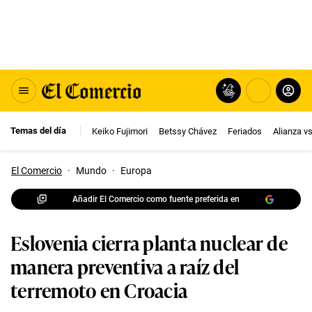
Temas del día
Keiko Fujimori
Betssy Chávez
Feriados
Alianza v
El Comercio
·
Mundo
·
Europa
Añadir El Comercio como fuente preferida en
Eslovenia cierra planta nuclear de
manera preventiva a raíz del
terremoto en Croacia