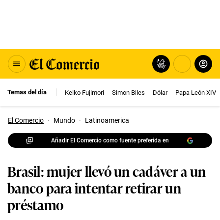
Temas del día
Keiko Fujimori
Simon Biles
Dólar
Papa León XIV
El Comercio
·
Mundo
·
Latinoamerica
Añadir El Comercio como fuente preferida en
Brasil: mujer llevó un cadáver a un
banco para intentar retirar un
préstamo