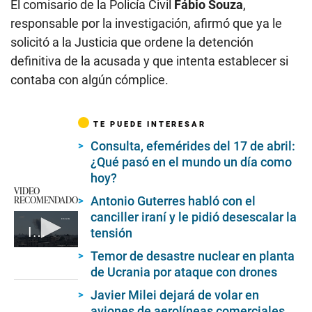
El comisario de la Policía Civil
Fábio Souza
,
responsable por la investigación, afirmó que ya le
solicitó a la Justicia que ordene la detención
definitiva de la acusada y que intenta establecer si
contaba con algún cómplice.
TE PUEDE INTERESAR
Consulta, efemérides del 17 de abril:
¿Qué pasó en el mundo un día como
hoy?
VIDEO
RECOMENDADO
Antonio Guterres habló con el
canciller iraní y le pidió desescalar la
Irán lanza un ataque con drones contra Israel
tensión
0
Temor de desastre nuclear en planta
seconds
de Ucrania por ataque con drones
of
1
Javier Milei dejará de volar en
minute,
28
aviones de aerolíneas comerciales