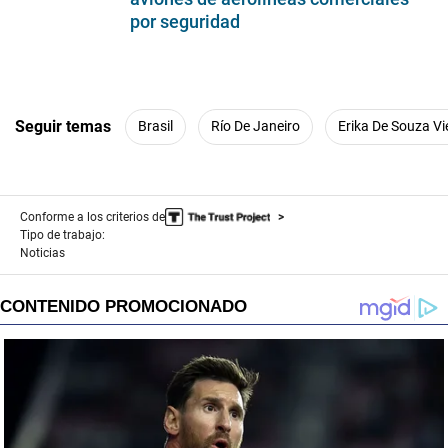
seconds
por seguridad
Seguir temas
Brasil
Río De Janeiro
Erika De Souza Vi
Conforme a los criterios de
Tipo de trabajo:
Noticias