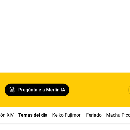
Pregúntale a Merlín IA
ón XIV
Temas del día
Keiko Fujimori
Feriado
Machu Pic