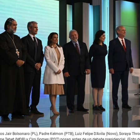
os Jair Bolsonaro (PL), Padre Kelmon (PTB), Luiz Felipe D'Avila (Novo), Soraya Thro
imone Tebet (MDB) y Ciro Gomes (PDT) posan antes de un debate presidencial. (Foto