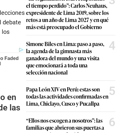
3
el tiempo perdido”: Carlos Neuhaus,
expresidente de Lima 2019, sobre los
elecciones
retos a un año de Lima 2027 y en qué
l debate
más está preocupado el Gobierno
 los
4
Simone Biles en Lima: paso a paso,
la agenda de la gimnasta más
ganadora del mundo y una visita
que emocionará a toda una
selección nacional
5
Papa León XIV en Perú: estas son
do en
todas las actividades confirmadas en
Lima, Chiclayo, Cusco y Pucallpa
de las
6
“Ellos nos escogen a nosotros”: las
familias que abrieron sus puertas a