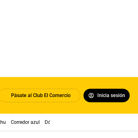
Pásate al Club El Comercio
Inicia sesión
chu
Corredor azul
Dólar
Congreso
Nasca
Acuña
Toled