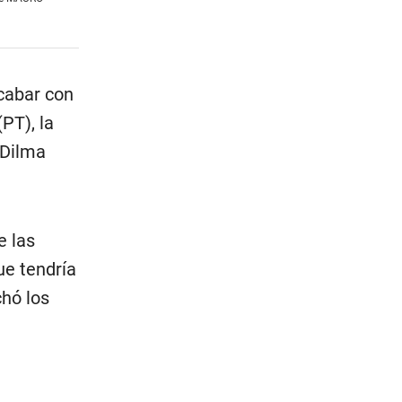
acabar con
PT), la
 Dilma
e las
ue tendría
chó los