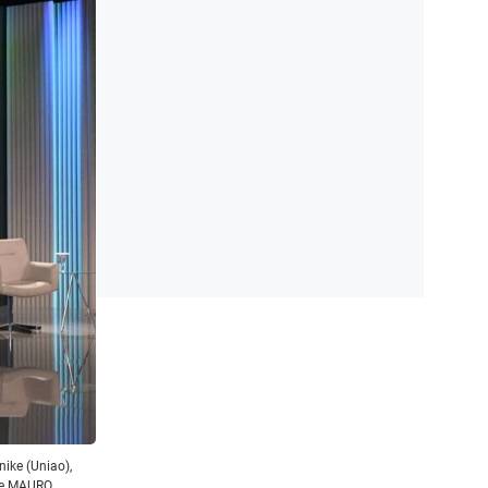
nike (Uniao),
 de MAURO