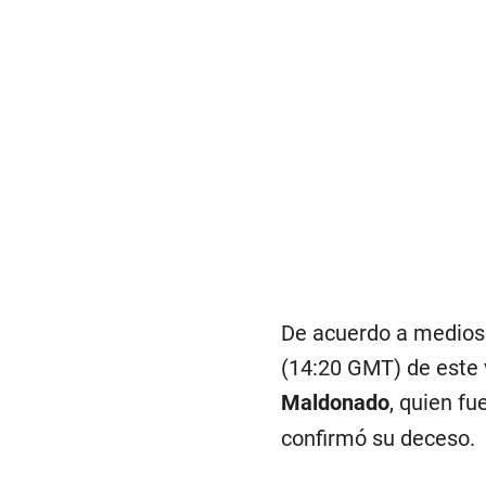
De acuerdo a medios l
(14:20 GMT) de este 
Maldonado
, quien fu
confirmó su deceso.
El asesinato de
Mald
perpetrado contra
Jo