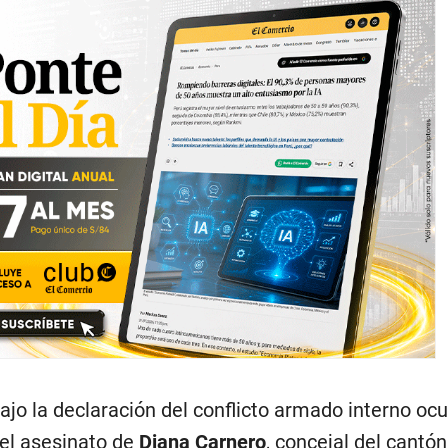
o la declaración del conflicto armado interno ocu
 el asesinato de
Diana Carnero
, concejal del cantón
ovincia costera de
Guayas
, a pocos kilómetros de