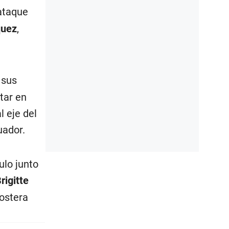
 sus
tar en
l eje del
uador.
lo junto
rigitte
costera