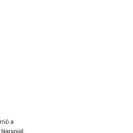
rrió a
 Naranjal,
Camilo