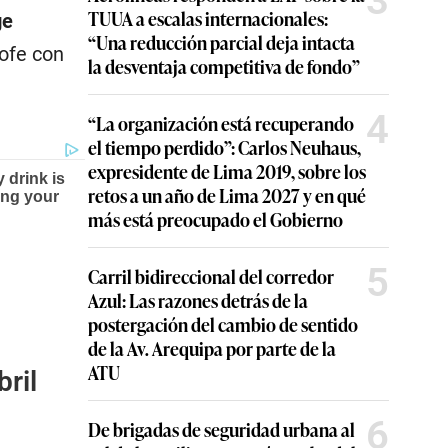
3
TUUA a escalas internacionales:
ge
“Una reducción parcial deja intacta
rofe con
la desventaja competitiva de fondo”
4
“La organización está recuperando
el tiempo perdido”: Carlos Neuhaus,
expresidente de Lima 2019, sobre los
retos a un año de Lima 2027 y en qué
más está preocupado el Gobierno
5
Carril bidireccional del corredor
Azul: Las razones detrás de la
bril
postergación del cambio de sentido
de la Av. Arequipa por parte de la
ATU
6
De brigadas de seguridad urbana al