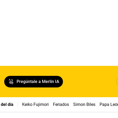
Pregúntale a Merlín IA
del día
Keiko Fujimori
Feriados
Simon Biles
Papa Leó