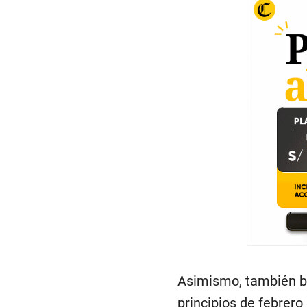
Asimismo, también baj
principios de febrero
perteneciente a la pr
Ponce Enríquez
.