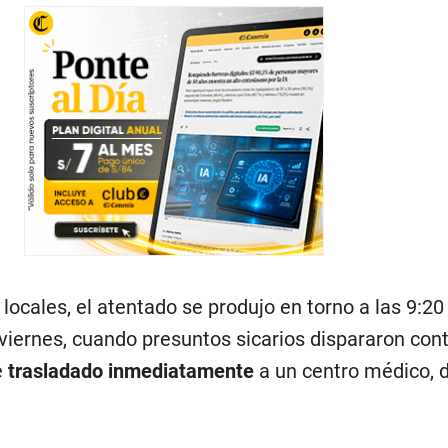
ocales, el atentado se produjo en torno a las 9:20 
viernes, cuando presuntos sicarios dispararon con
e
trasladado inmediatamente
a un centro médico, 
onado
se produjo menos de 48 horas después del 
sé Sánchez
, alcalde del cantón
Camilo Ponce Enrí