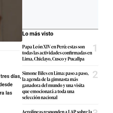
Lo más visto
1
Papa León XIV en Perú: estas son
todas las actividades confirmadas en
Lima, Chiclayo, Cusco y Pucallpa
2
Simone Biles en Lima: paso a paso,
tres días,
la agenda de la gimnasta más
 desde
ganadora del mundo y una visita
que emocionará a toda una
ra las
selección nacional
Aerolíneas responden a LAP sobre la