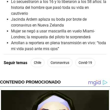
Lo secuestraron a los 16 y lo liberaron a los 58 años: la
c
o
historia del hombre que pasó toda su vida en
n
cautiverio
d
s
Jacinda Ardern aplaza su boda por brote de
coronavirus en Nueva Zelanda
Mujer se negó a usar mascarilla en vuelo Miami-
Londres; la respuesta del piloto te sorprenderá
Arrollan a reportera en plena transmisión en vivo: “toda
mi vida pasó ante mis ojos”
Seguir temas
Chile
Coronavirus
Covid-19