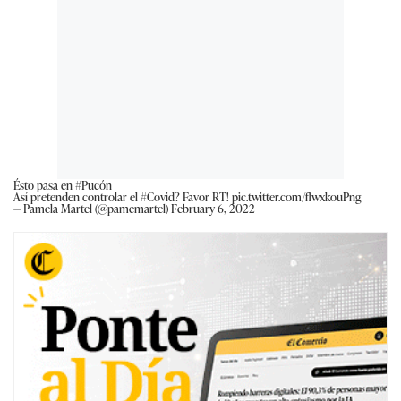
Ésto pasa en
#Pucón
Así pretenden controlar el
#Covid
? Favor RT!
pic.twitter.com/flwxkouPng
— Pamela Martel (@pamemartel)
February 6, 2022