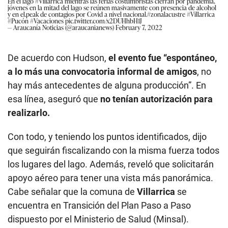
En el lago
#Villarrica
mientras las ferias costumbristas cierran por pandemia,
jóvenes en la mitad del lago se reúnen masivamente con presencia de alcohol
y en el.peak de contagios por Covid a nivel nacional.
#zonalacustre
#Villarrica
#Pucón
#Vacaciones
pic.twitter.com/x2DUHhbH1J
— Araucanía Noticias (@araucanianews)
February 7, 2022
De acuerdo con Hudson,
el evento fue “espontáneo,
a lo más una convocatoria informal de amigos
, no
hay más antecedentes de alguna producción”. En
esa línea, aseguró que
no tenían autorización para
realizarlo.
Con todo, y teniendo los puntos identificados, dijo
que seguirán fiscalizando con la misma fuerza todos
los lugares del lago. Además, reveló que solicitarán
apoyo aéreo para tener una vista más panorámica.
Cabe señalar que la comuna de
Villarrica
se
encuentra en Transición del Plan Paso a Paso
dispuesto por el Ministerio de Salud (Minsal).