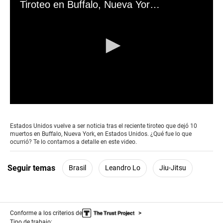
Tiroteo en Buffalo, Nueva York: Todo sobre la masacre que dejó 10 muertos a manos de un joven supremacista blanco
0
seconds
of
Estados Unidos vuelve a ser noticia tras el reciente tiroteo que dejó 10
0
muertos en Buffalo, Nueva York, en Estados Unidos. ¿Qué fue lo que
seconds
ocurrió? Te lo contamos a detalle en este video.
Seguir temas
Brasil
Leandro Lo
Jiu-Jitsu
Conforme a los criterios de
Tipo de trabajo: