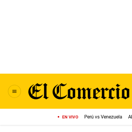
Perú vs Venezuela
A
EN VIVO