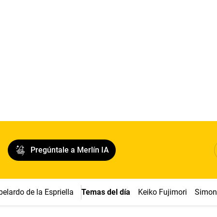
Pregúntale a Merlín IA
belardo de la Espriella
Temas del día
Keiko Fujimori
Simon 