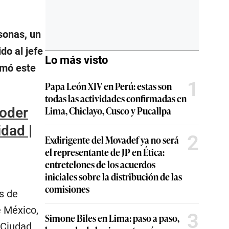
sonas, un
do al jefe
Lo más visto
rmó este
1
Papa León XIV en Perú: estas son
todas las actividades confirmadas en
Lima, Chiclayo, Cusco y Pucallpa
poder
dad |
2
Exdirigente del Movadef ya no será
el representante de JP en Ética:
entretelones de los acuerdos
iniciales sobre la distribución de las
comisiones
s de
e México,
3
Simone Biles en Lima: paso a paso,
 Ciudad