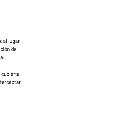
 al lugar
ación de
a.
a cubierta
nterceptar