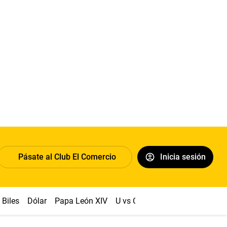
Pásate al Club El Comercio
Inicia sesión
Biles
Dólar
Papa León XIV
U vs Cristal
Congreso
Mach