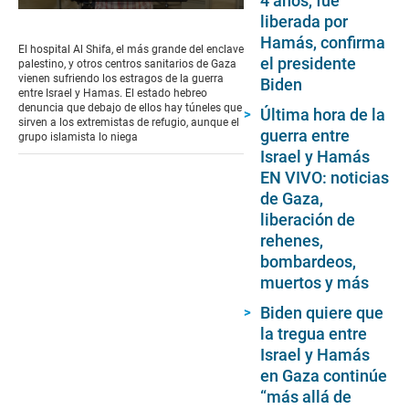
4 años, fue
0
liberada por
seconds
Hamás, confirma
of
El hospital Al Shifa, el más grande del enclave
2
el presidente
palestino, y otros centros sanitarios de Gaza
minutes,
vienen sufriendo los estragos de la guerra
Biden
55
entre Israel y Hamas. El estado hebreo
seconds
denuncia que debajo de ellos hay túneles que
Última hora de la
sirven a los extremistas de refugio, aunque el
guerra entre
grupo islamista lo niega
Israel y Hamás
EN VIVO: noticias
de Gaza,
liberación de
rehenes,
bombardeos,
muertos y más
Biden quiere que
la tregua entre
Israel y Hamás
en Gaza continúe
“más allá de