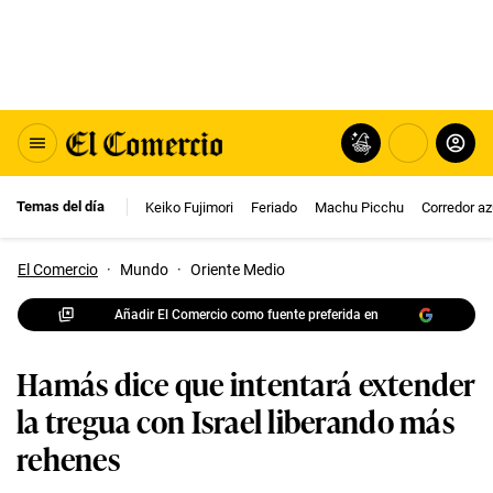
Temas del día
Keiko Fujimori
Feriado
Machu Picchu
Corredor az
El Comercio
·
Mundo
·
Oriente Medio
Añadir El Comercio como fuente preferida en
Hamás dice que intentará extender
la tregua con Israel liberando más
rehenes