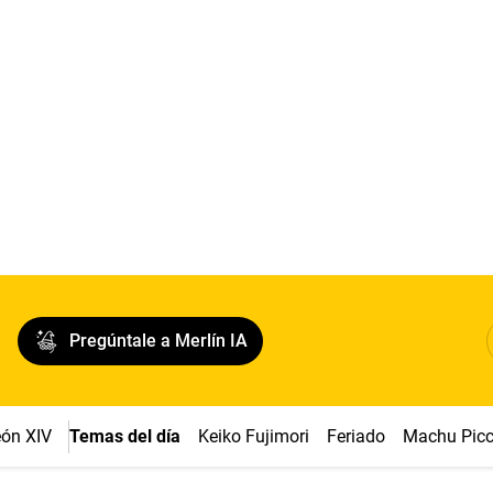
Pregúntale a Merlín IA
ón XIV
Temas del día
Keiko Fujimori
Feriado
Machu Pic