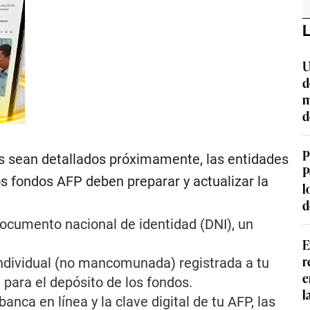
L
U
d
m
d
P
os sean detallados próximamente, las entidades
P
los fondos AFP deben preparar y actualizar la
l
d
documento nacional de identidad (DNI), un
E
r
ndividual (no mancomunada) registrada a tu
e
 para el depósito de los fondos.
l
nca en línea y la clave digital de tu AFP, las