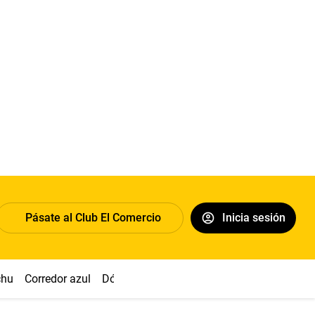
Pásate al Club El Comercio
Inicia sesión
chu
Corredor azul
Dólar
Congreso
Nasca
Acuña
Toled