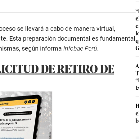
“
e
e
roceso se llevará a cabo de manera virtual,
l
iente. Esta preparación documental es fundamental
q
G
s mismas, según informa
Infobae
Perú
.
LICITUD DE RETIRO DE
A
T
“
l
H
e
b