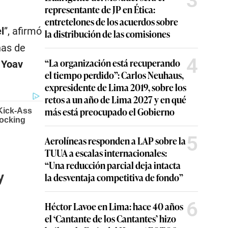
3
representante de JP en Ética:
entretelones de los acuerdos sobre
l
”, afirmó
la distribución de las comisiones
nas de
4
“La organización está recuperando
,
Yoav
el tiempo perdido”: Carlos Neuhaus,
expresidente de Lima 2019, sobre los
retos a un año de Lima 2027 y en qué
más está preocupado el Gobierno
5
Aerolíneas responden a LAP sobre la
TUUA a escalas internacionales:
“Una reducción parcial deja intacta
y
la desventaja competitiva de fondo”
6
Héctor Lavoe en Lima: hace 40 años
el ‘Cantante de los Cantantes’ hizo