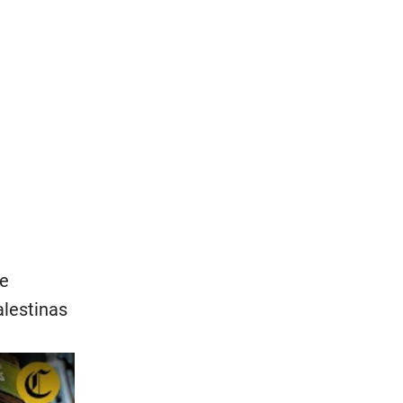
de
alestinas