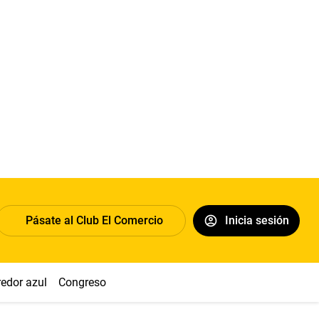
Pásate al Club El Comercio
Inicia sesión
redor azul
Congreso
Nasca
Acuña
Toledo
Sueldo míni