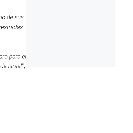
no de sus
uestradas
ro para el
de Israel
”,