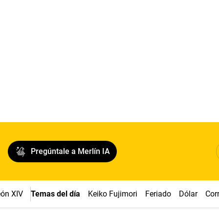
Pregúntale a Merlín IA
ón XIV
Temas del día
Keiko Fujimori
Feriado
Dólar
Cor