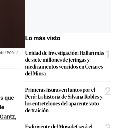
Lo más visto
1
Unidad de Investigación: Hallan más
TAN / POOL /
de siete millones de jeringas y
medicamentos vencidos en Cenares
del Minsa
2
Primeras fisuras en Juntos por el
Perú: La historia de Silvana Robles y
es que
los entretelones del aparente voto
de
de traición
Gantz
,
Exdirigente del Movadef será el