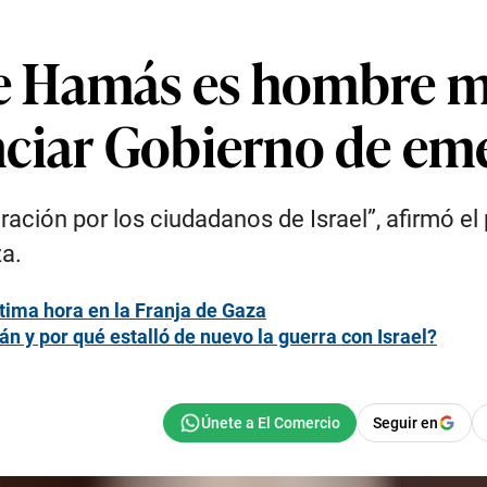
 Hamás es hombre mu
ciar Gobierno de eme
ción por los ciudadanos de Israel”, afirmó el p
za.
tima hora en la Franja de Gaza
n y por qué estalló de nuevo la guerra con Israel?
Seguir en