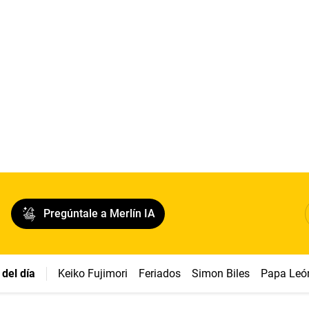
Pregúntale a Merlín IA
del día
Keiko Fujimori
Feriados
Simon Biles
Papa Leó