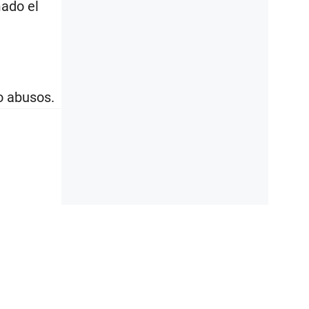
mado el
o abusos.