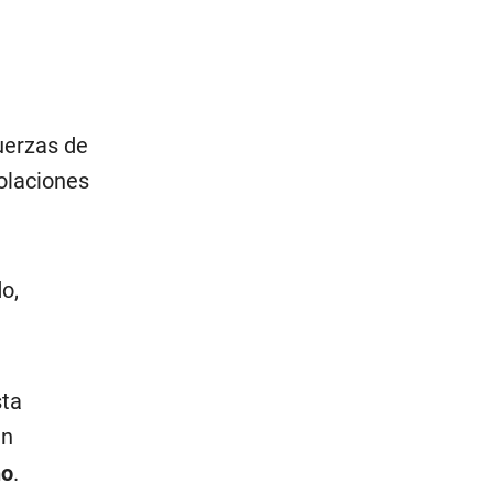
uerzas de
iolaciones
o,
sta
an
no
.