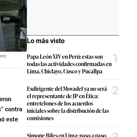
Lo más visto
1
Papa León XIV en Perú: estas son
AFP)
todas las actividades confirmadas en
Lima, Chiclayo, Cusco y Pucallpa
2
Exdirigente del Movadef ya no será
el representante de JP en Ética:
ieron
entretelones de los acuerdos
s
” contra
iniciales sobre la distribución de las
comisiones
mó este
Simone Biles en Lima: paso a paso,