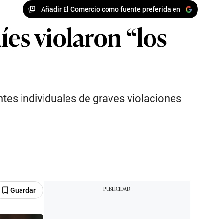
Añadir El Comercio como fuente preferida en
íes violaron “los
tes individuales de graves violaciones
Guardar