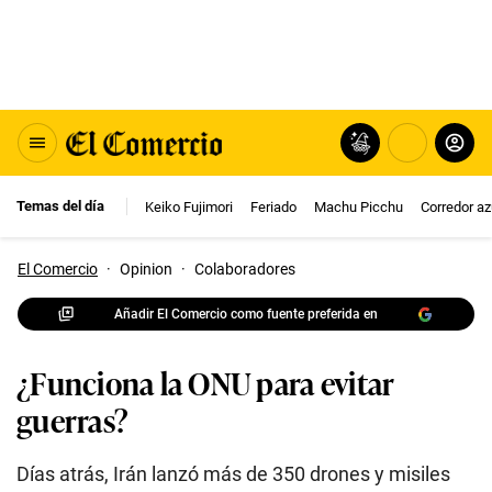
Temas del día
Keiko Fujimori
Feriado
Machu Picchu
Corredor az
El Comercio
·
Opinion
·
Colaboradores
Añadir El Comercio como fuente preferida en
¿Funciona la ONU para evitar
guerras?
Días atrás, Irán lanzó más de 350 drones y misiles