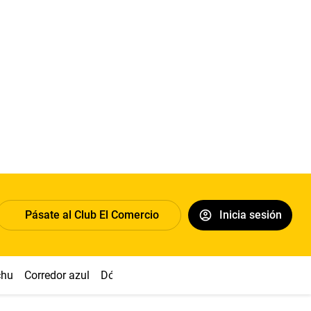
Pásate al Club El Comercio
Inicia sesión
chu
Corredor azul
Dólar
Congreso
Nasca
Acuña
Toled