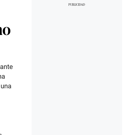
ho
 ante
na
 una
a