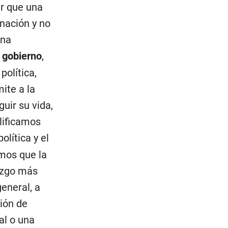
er que una
 nación y no
una
u
gobierno
,
política,
mite a la
guir su vida,
lificamos
olítica y el
amos que la
razgo más
general, a
ión de
al o una