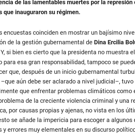
ncia de las lamentables muertes por la represión 
s que inauguraron su régimen.
s encuestas coinciden en mostrar un bajísimo nive
ón de la gestión gubernamental de
Dina Ercilia Bo
. Y, si bien es cierto que la presidenta no muestra e
o para esa gran responsabilidad, tampoco se pued
er que, después de un inicio gubernamental turbu
 –que aún debe ser aclarado a nivel judicial–, tuvo
lmente que enfrentar problemas climáticos como e
 problema de la creciente violencia criminal y una 
a, por causas propias y ajenas, no vista en los úl
esto se añade la impericia para escoger a algunos 
s y errores muy elementales en su discurso polític