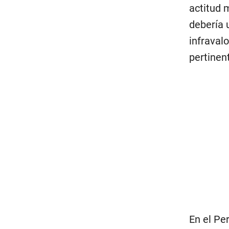
actitud 
debería 
infraval
pertinent
En el Pe