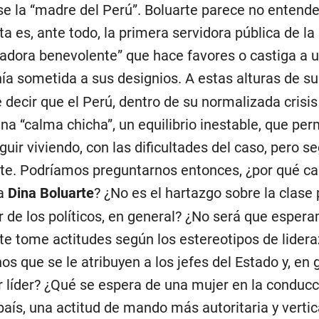
se la “madre del Perú”. Boluarte parece no entend
ta es, ante todo, la primera servidora pública de la
tadora benevolente” que hace favores o castiga a 
ía sometida a sus designios. A estas alturas de s
decir que el Perú, dentro de su normalizada crisis 
na “calma chicha”, un equilibrio inestable, que per
uir viviendo, con las dificultades del caso, pero se
te. Podríamos preguntarnos entonces, ¿por qué ca
a
Dina Boluarte
? ¿No es el hartazgo sobre la clase p
 de los políticos, en general? ¿No será que esper
te tome actitudes según los estereotipos de lide
s que se le atribuyen a los jefes del Estado y, en 
r líder? ¿Qué se espera de una mujer en la conducc
país, una actitud de mando más autoritaria y vertic