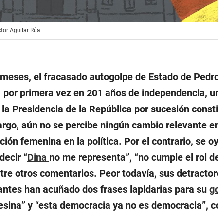
ctor Aguilar Rúa
meses, el fracasado autogolpe de Estado de Pedro
, por primera vez en 201 años de independencia, u
a la Presidencia de la República por sucesión consti
rgo, aún no se percibe ningún cambio relevante en
ación femenina en la política. Por el contrario, se 
decir “
Dina
no me representa”, “no cumple el rol d
entre otros comentarios. Peor todavía, sus detracto
rantes han acuñado dos frases lapidarias para su
g
esina” y “esta democracia ya no es democracia”, 