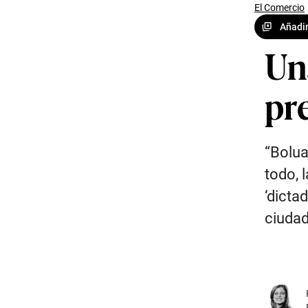
El Comercio
Añadir
Un
pr
“Bolua
todo, 
‘dicta
ciudad