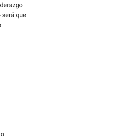
liderazgo
o será que
s
no