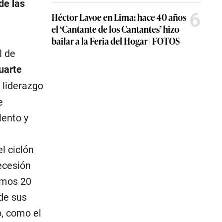
de las
6
Héctor Lavoe en Lima: hace 40 años
el ‘Cantante de los Cantantes’ hizo
bailar a la Feria del Hogar | FOTOS
l de
luarte
l liderazgo
e
lento y
l ciclón
recesión
timos 20
de sus
o, como el