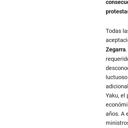
consecue
protesta
Todas la
aceptaci
Zegarra
requerid
desconoc
luctuoso
adiciona
Yaku, el
económic
años. A 
ministro