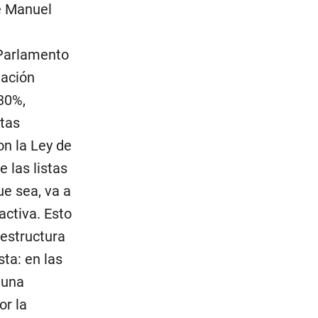
de Manuel
 Parlamento
tación
30%,
stas
on la Ley de
 las listas
ue sea, va a
activa. Esto
 estructura
sta: en las
 una
or la