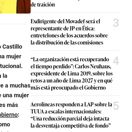
de traición
3
Exdirigente del Movadef será el
representante de JP en Ética:
entretelones de los acuerdos sobre
la distribución de las comisiones
 Castillo
na mujer
4
“La organización está recuperando
el tiempo perdido”: Carlos Neuhaus,
tucional.
expresidente de Lima 2019, sobre los
 la
retos a un año de Lima 2027 y en qué
oye a muchas
más está preocupado el Gobierno
e una mujer
5
Aerolíneas responden a LAP sobre la
res más
TUUA a escalas internacionales:
obierno
:
“Una reducción parcial deja intacta
como
la desventaja competitiva de fondo”