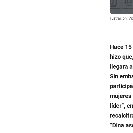
Ilustración: Ví
Hace 15 
hizo que
llegara 
Sin emba
particip
mujeres 
líder”, 
recalcit
“Dina as