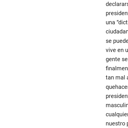
declarar
presiden
una “dic
ciudadan
se puede 
vive en u
gente seg
finalmen
tan mal 
quehacer
presiden
masculino
cualquie
nuestro 