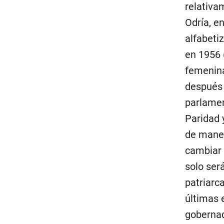
relativa
Odría, e
alfabeti
en 1956 
femenina
después 
parlamen
Paridad 
de maner
cambiar 
solo ser
patriarca
últimas 
gobernad