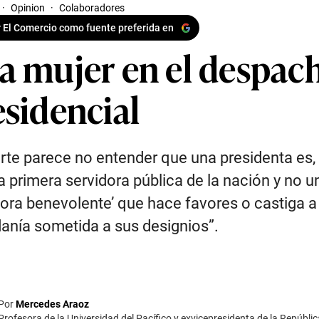
·
Opinion
·
Colaboradores
 El Comercio como fuente preferida en
a mujer en el despac
esidencial
rte parece no entender que una presidenta es,
la primera servidora pública de la nación y no u
dora benevolente’ que hace favores o castiga a
anía sometida a sus designios”.
Por
Mercedes Araoz
Profesora de la Universidad del Pacífico y exvicepresidenta de la Repúblic