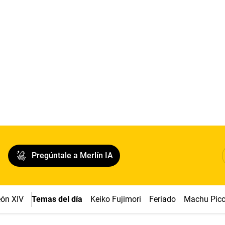
Pregúntale a Merlín IA
ón XIV
Temas del día
Keiko Fujimori
Feriado
Machu Pic