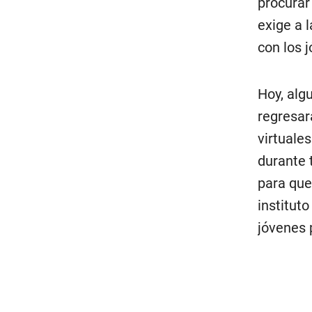
procurar
exige a 
con los 
Hoy, alg
regresar
virtuale
durante 
para que
institut
jóvenes 