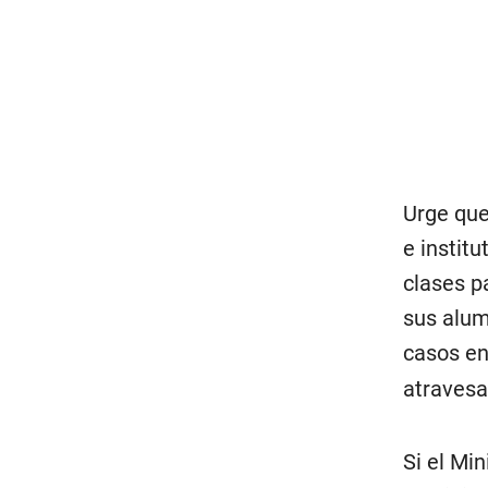
Urge que
e instit
clases p
sus alum
casos en
atravesa
Si el Mi