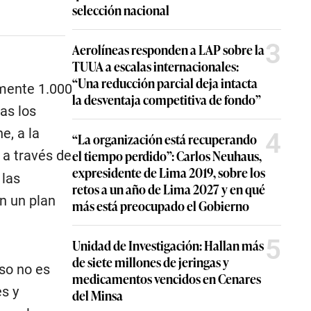
selección nacional
3
Aerolíneas responden a LAP sobre la
TUUA a escalas internacionales:
“Una reducción parcial deja intacta
mente 1.000
la desventaja competitiva de fondo”
as los
e, a la
4
“La organización está recuperando
el tiempo perdido”: Carlos Neuhaus,
, a través de
expresidente de Lima 2019, sobre los
 las
retos a un año de Lima 2027 y en qué
n un plan
más está preocupado el Gobierno
5
Unidad de Investigación: Hallan más
de siete millones de jeringas y
so no es
medicamentos vencidos en Cenares
s y
del Minsa