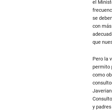
el Minis
frecuenc
se deben
con más 
adecuada
que nues
Pero la 
permito 
como obl
consultor
Javerian
Consulto
y padres