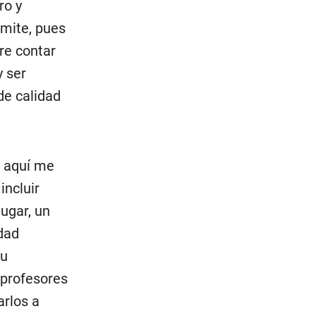
ro y
rmite, pues
ere contar
y ser
de calidad
y aquí me
incluir
lugar, un
idad
su
 profesores
arlos a