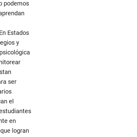
 no podemos
 aprendan
 En Estados
egios y
 psicológica
nitorear
istan
ra ser
arios
an el
 estudiantes
nte en
 que logran