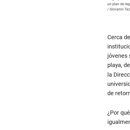
un plan de reg
/
Giovanni Ta
Cerca de
instituc
jóvenes s
playa, de
la Direc
universi
de retor
¿Por qué
igualmen