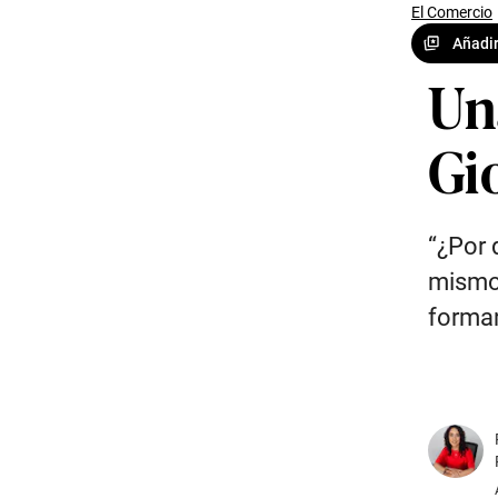
El Comercio
Añadir
Un
Gi
“¿Por 
mismo 
forma