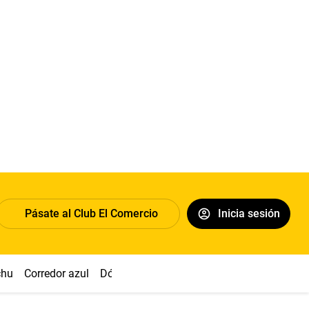
Pásate al Club El Comercio
Inicia sesión
chu
Corredor azul
Dólar
Simon Biles
Congreso
Nasca