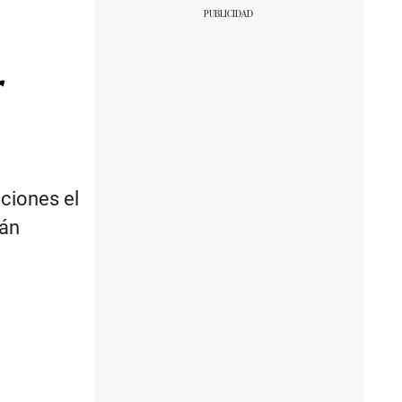
r
uciones el
tán