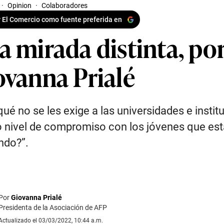
·
Opinion
·
Colaboradores
 El Comercio como fuente preferida en
a mirada distinta, po
ovanna Prialé
qué no se les exige a las universidades e instit
nivel de compromiso con los jóvenes que es
ndo?”.
Por
Giovanna Prialé
Presidenta de la Asociación de AFP
Actualizado el 03/03/2022, 10:44 a.m.