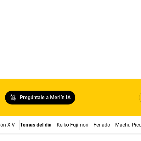
Pregúntale a Merlín IA
ón XIV
Temas del día
Keiko Fujimori
Feriado
Machu Pic