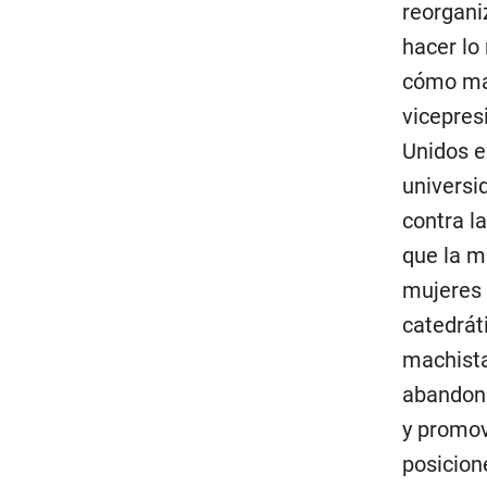
reorgani
hacer lo
cómo man
vicepres
Unidos e
universid
contra l
que la m
mujeres 
catedrát
machista
abandono
y promov
posicion