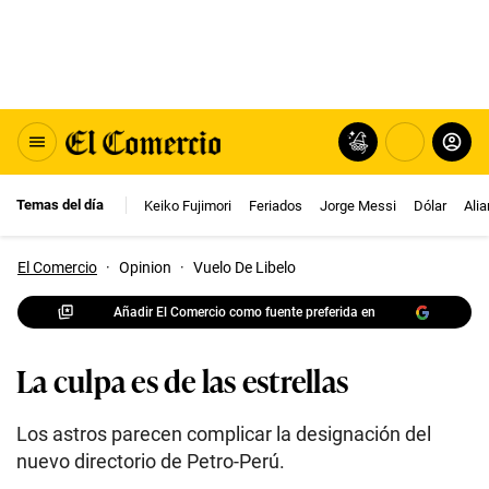
Temas del día
Keiko Fujimori
Feriados
Jorge Messi
Dólar
Ali
El Comercio
·
Opinion
·
Vuelo De Libelo
Añadir El Comercio como fuente preferida en
La culpa es de las estrellas
Los astros parecen complicar la designación del
nuevo directorio de Petro-Perú.