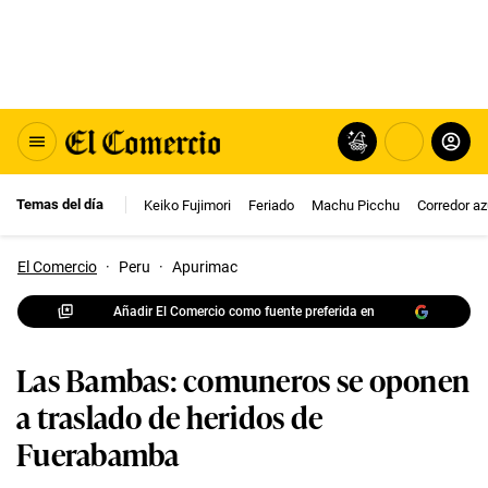
Temas del día
Keiko Fujimori
Feriado
Machu Picchu
Corredor az
El Comercio
·
Peru
·
Apurimac
Añadir El Comercio como fuente preferida en
Las Bambas: comuneros se oponen
a traslado de heridos de
Fuerabamba