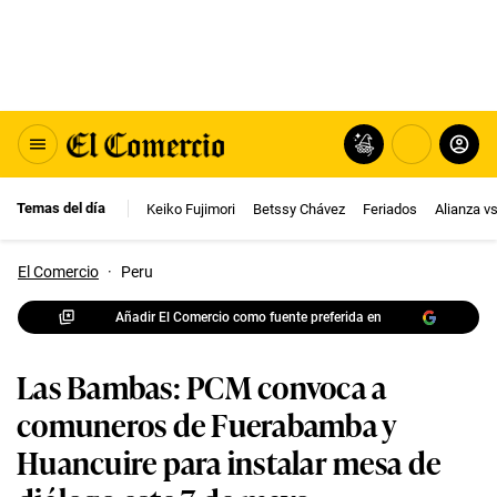
Temas del día
Keiko Fujimori
Betssy Chávez
Feriados
Alianza v
El Comercio
·
Peru
Añadir El Comercio como fuente preferida en
Las Bambas: PCM convoca a
comuneros de Fuerabamba y
Huancuire para instalar mesa de