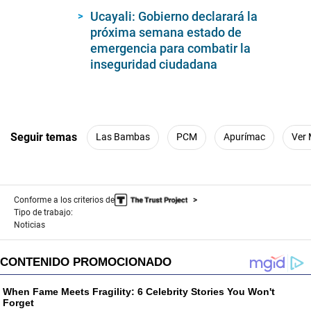
Ucayali: Gobierno declarará la
próxima semana estado de
emergencia para combatir la
inseguridad ciudadana
Seguir temas
Las Bambas
PCM
Apurímac
Ver
Conforme a los criterios de
Tipo de trabajo:
Noticias