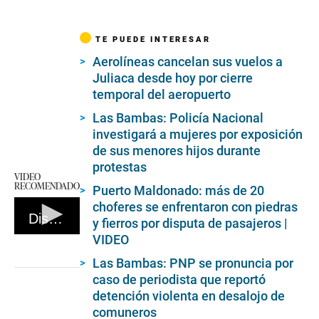
TE PUEDE INTERESAR
Aerolíneas cancelan sus vuelos a
Juliaca desde hoy por cierre
temporal del aeropuerto
Las Bambas: Policía Nacional
investigará a mujeres por exposición
de sus menores hijos durante
protestas
VIDEO
RECOMENDADO
Puerto Maldonado: más de 20
choferes se enfrentaron con piedras
Disturbios por Las Bambas
y fierros por disputa de pasajeros |
VIDEO
0
seconds
of
Las Bambas: PNP se pronuncia por
0
caso de periodista que reportó
seconds
detención violenta en desalojo de
comuneros