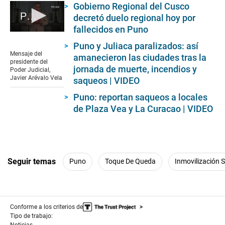
Gobierno Regional del Cusco
Presidente del Poder Judicial condena ataques a sedes de Puno y El Collao
decretó duelo regional hoy por
fallecidos en Puno
0
seconds
Puno y Juliaca paralizados: así
of
Mensaje del
amanecieron las ciudades tras la
1
presidente del
minute,
jornada de muerte, incendios y
Poder Judicial,
25
Javier Arévalo Vela
saqueos | VIDEO
seconds
Puno: reportan saqueos a locales
de Plaza Vea y La Curacao | VIDEO
Seguir temas
Puno
Toque De Queda
Inmovilización S
Conforme a los criterios de
Tipo de trabajo:
Noticias