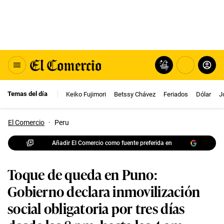
Temas del día
Keiko Fujimori
Betssy Chávez
Feriados
Dólar
J
El Comercio
·
Peru
Añadir El Comercio como fuente preferida en
Toque de queda en Puno:
Gobierno declara inmovilización
social obligatoria por tres días