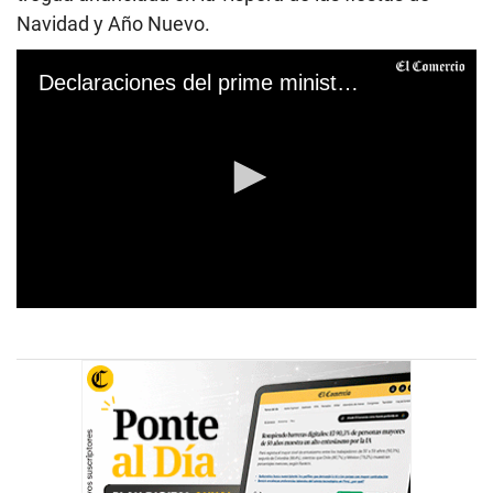
Navidad y Año Nuevo.
Declaraciones del prime ministro Otárola
0
s
e
c
o
n
d
s
o
f
5