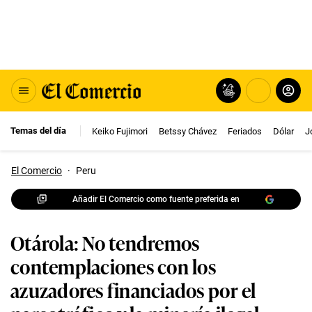
Temas del día
Keiko Fujimori
Betssy Chávez
Feriados
Dólar
J
El Comercio
·
Peru
Añadir El Comercio como fuente preferida en
Otárola: No tendremos
contemplaciones con los
azuzadores financiados por el