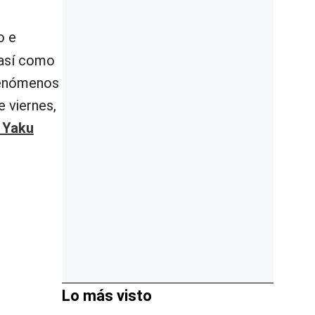
o e
 así como
 fenómenos
 viernes,
 Yaku
Lo más visto