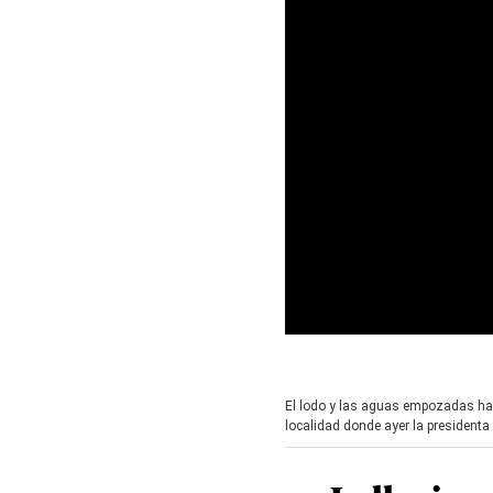
0
s
e
c
El lodo y las aguas empozadas ha
o
localidad donde ayer la presidenta
n
d
s
o