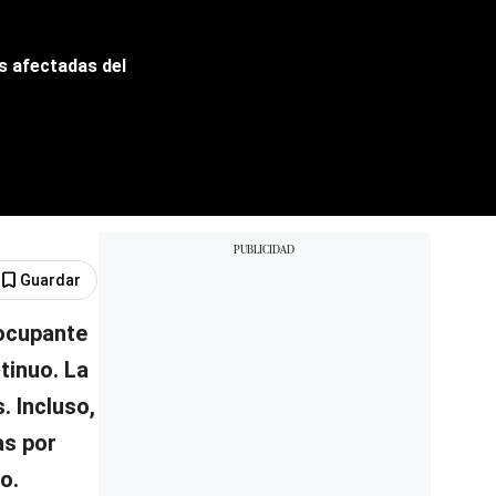
ás afectadas del
Guardar
eocupante
tinuo. La
. Incluso,
as por
o.