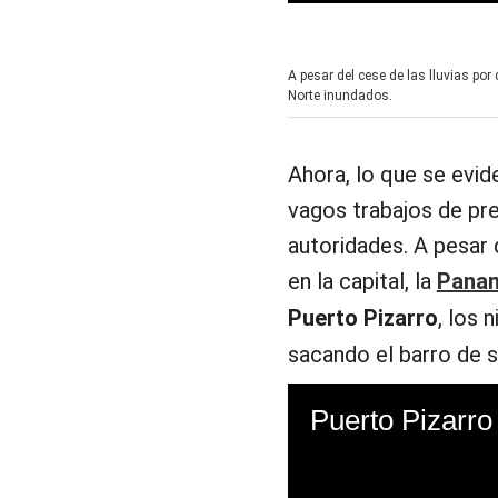
0
s
e
c
A pesar del cese de las lluvias p
o
Norte inundados.
n
d
s
o
f
Ahora, lo que se evid
1
3
vagos trabajos de pre
s
e
autoridades. A pesar 
c
o
en la capital, la
Panam
n
d
Puerto Pizarro
, los 
s
V
sacando el barro de 
o
l
u
Puerto Pizarro
m
e
9
0
%