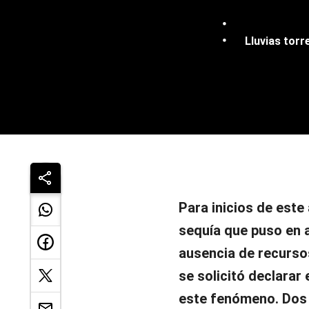
Lluvias torr
Para inicios de este
sequía que puso en 
ausencia de recursos
se solicitó declara
este fenómeno. Dos 