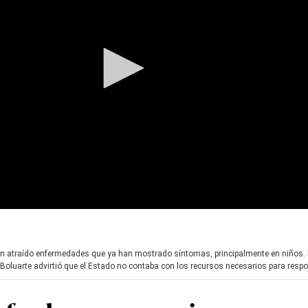
n atraído enfermedades que ya han mostrado síntomas, principalmente en niños. 
 Boluarte advirtió que el Estado no contaba con los recursos necesarios para respon