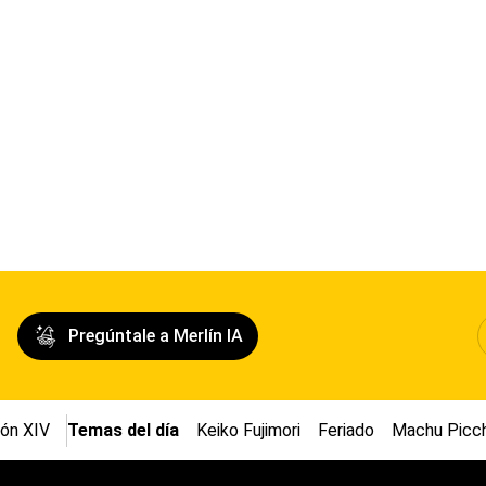
Pregúntale a Merlín IA
ón XIV
Temas del día
Keiko Fujimori
Feriado
Machu Picc