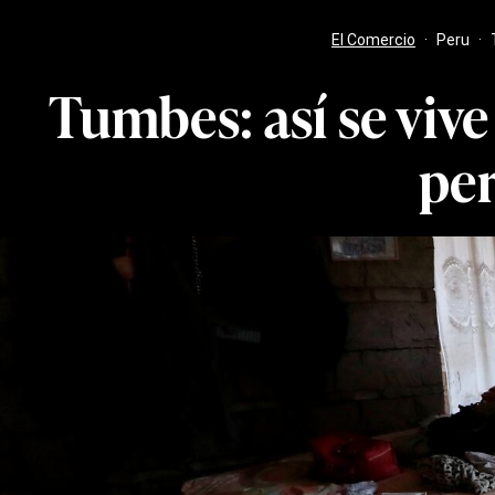
El Comercio
·
Peru
·
Tumbes: así se vive
pe