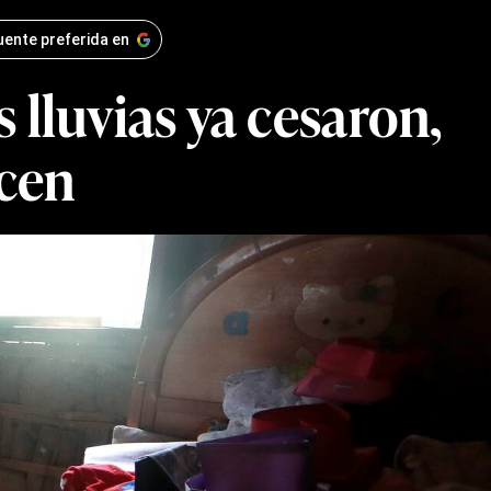
uente preferida en
 lluvias ya cesaron,
cen