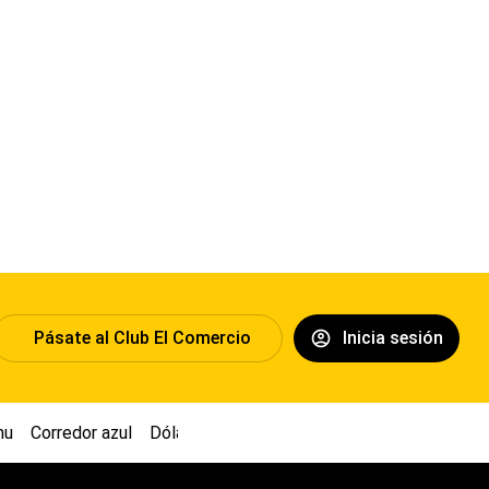
Pásate al Club El Comercio
Inicia sesión
hu
Corredor azul
Dólar
Congreso
Nasca
Acuña
Toledo