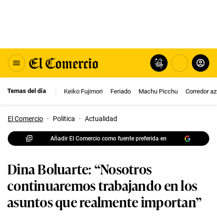
Temas del día
Keiko Fujimori
Feriado
Machu Picchu
Corredor az
El Comercio
·
Politica
·
Actualidad
Añadir El Comercio como fuente preferida en
Dina Boluarte: “Nosotros
continuaremos trabajando en los
asuntos que realmente importan”