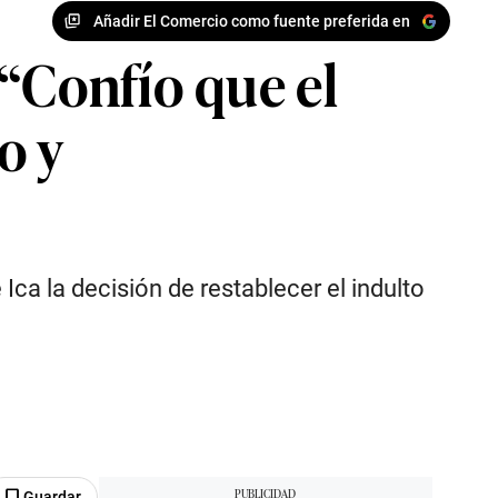
Añadir El Comercio como fuente preferida en
 “Confío que el
o y
ca la decisión de restablecer el indulto
Guardar