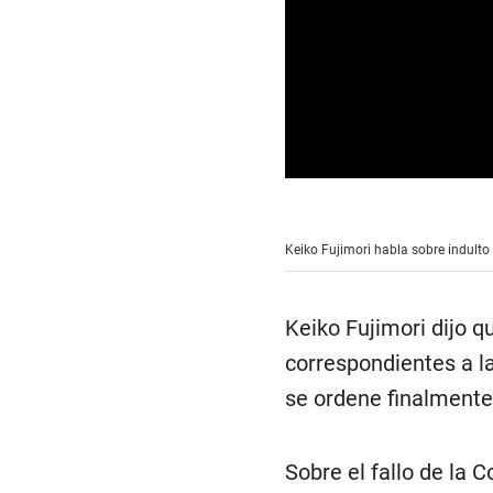
0
s
e
c
Keiko Fujimori habla sobre indulto
o
n
d
s
Keiko Fujimori dijo q
o
f
correspondientes a l
6
m
se ordene finalmente 
i
n
u
t
e
Sobre el fallo de la 
s