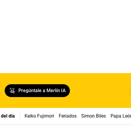
Pregúntale a Merlín IA
del día
Keiko Fujimori
Feriados
Simon Biles
Papa Leó