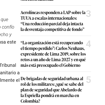
3
Aerolíneas responden a LAP sobre la
TUUA a escalas internacionales:
y que
“Una reducción parcial deja intacta
o confío
la desventaja competitiva de fondo”
echo y
4
nsa este
“La organización está recuperando
el tiempo perdido”: Carlos Neuhaus,
expresidente de Lima 2019, sobre los
retos a un año de Lima 2027 y en qué
más está preocupado el Gobierno
Tribunal
anitario a
5
De brigadas de seguridad urbana al
almente el
rol de los militares: ¿qué se sabe del
plan de seguridad que Abelardo de
la Espriella pondrá en marcha en
Colombia?