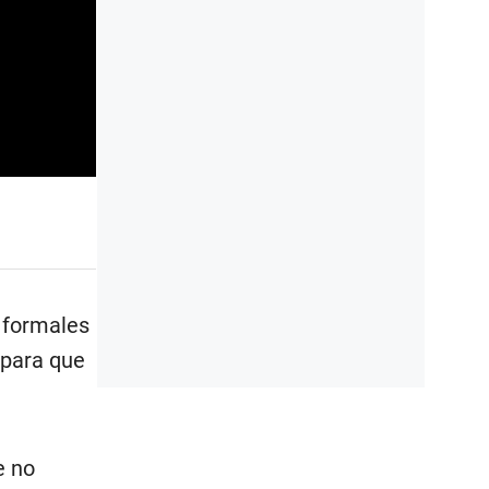
s formales
 para que
e no