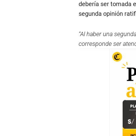
,
debería ser tomada e
9
s
segunda opinión ratifi
e
c
o
n
“Al haber una segunda 
d
s
corresponde ser atend
V
o
l
u
m
e
9
0
%