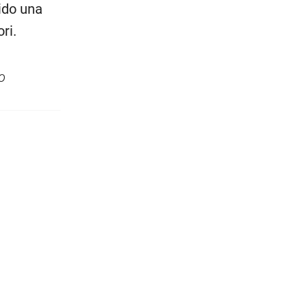
ido una
ri.
o