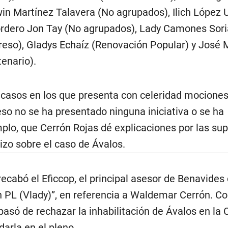
win Martínez Talavera (No agrupados), Ilich López 
ordero Jon Tay (No agrupados), Lady Camones Sor
greso), Gladys Echaíz (Renovación Popular) y José 
enario).
s casos en los que presenta con celeridad mocione
so no se ha presentado ninguna iniciativa o se ha
lo, que Cerrón Rojas dé explicaciones por las su
izo sobre el caso de Ávalos.
ecabó el Eficcop, el principal asesor de Benavides 
n PL (Vlady)”, en referencia a Waldemar Cerrón. C
pasó de rechazar la inhabilitación de Ávalos en la
arla en el pleno.