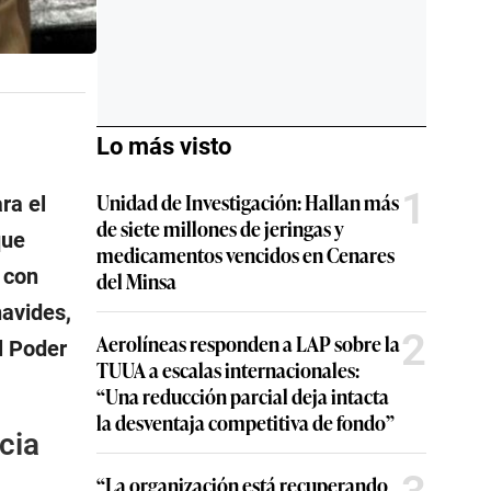
Lo más visto
1
Unidad de Investigación: Hallan más
ra el
de siete millones de jeringas y
que
medicamentos vencidos en Cenares
 con
del Minsa
navides,
2
Aerolíneas responden a LAP sobre la
l Poder
TUUA a escalas internacionales:
“Una reducción parcial deja intacta
la desventaja competitiva de fondo”
cia
“La organización está recuperando