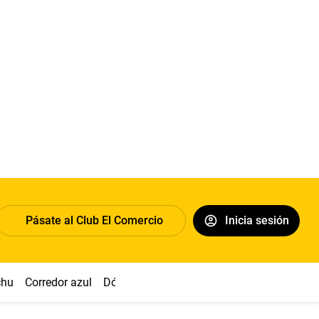
Pásate al Club El Comercio
Inicia sesión
chu
Corredor azul
Dólar
Congreso
Nasca
Acuña
Toled