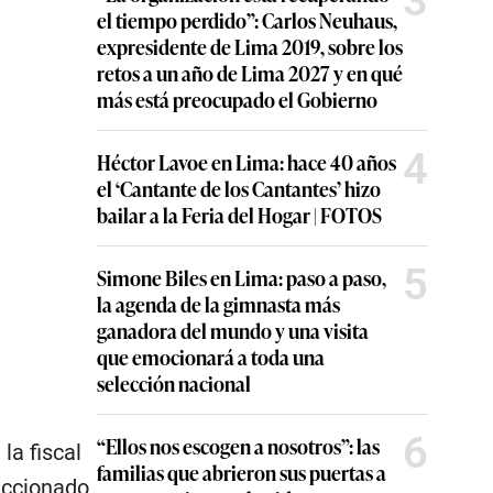
3
el tiempo perdido”: Carlos Neuhaus,
expresidente de Lima 2019, sobre los
retos a un año de Lima 2027 y en qué
más está preocupado el Gobierno
4
Héctor Lavoe en Lima: hace 40 años
el ‘Cantante de los Cantantes’ hizo
bailar a la Feria del Hogar | FOTOS
5
Simone Biles en Lima: paso a paso,
la agenda de la gimnasta más
ganadora del mundo y una visita
que emocionará a toda una
selección nacional
6
“Ellos nos escogen a nosotros”: las
la fiscal
familias que abrieron sus puertas a
eccionado