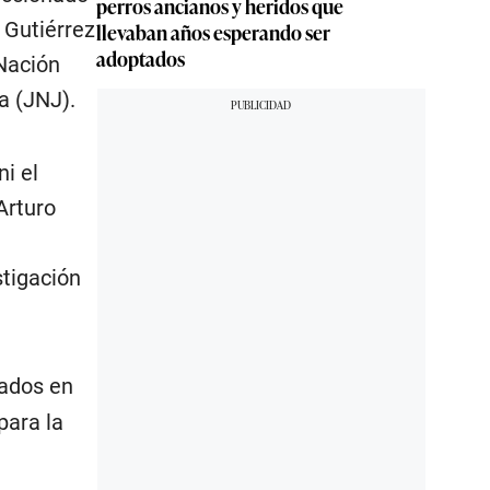
perros ancianos y heridos que
 Gutiérrez
llevaban años esperando ser
adoptados
 Nación
a (JNJ).
i el
Arturo
stigación
cados en
para la