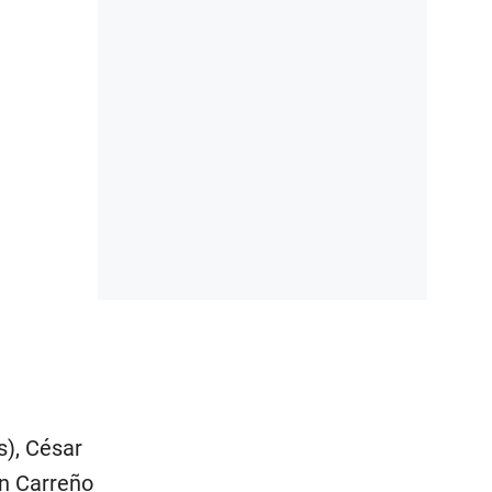
s), César
ón Carreño