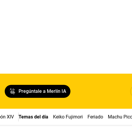
Pregúntale a Merlín IA
ón XIV
Temas del día
Keiko Fujimori
Feriado
Machu Pic