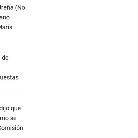
Ureña (No
iano
María
s de
puestas
dijo que
omo se
 Comisión