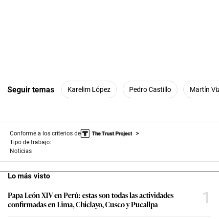
Seguir temas
Karelim López
Pedro Castillo
Martín Vi
Conforme a los criterios de
Tipo de trabajo:
Noticias
Lo más visto
1
Papa León XIV en Perú: estas son todas las actividades
confirmadas en Lima, Chiclayo, Cusco y Pucallpa