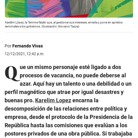
Karelim López, la 'femme fatale' que, al gestionar sus intereses, enreda y pone en aprietos
terminales a los gobiernos. (Ilustración: Giovanni Tazza)
Por
Fernando Vivas
12/12/2021, 12:42 p.m.
Q
ue un mismo personaje esté ligado a dos
procesos de vacancia, no puede deberse al
azar. Aquí hay un talento o una debilidad o un
perfil magnético que atrae por igual desastres y
buenas pro.
Karelim Lopez
encarna la
descomposición de las relaciones entre política y
empresa, desde el protocolo de la Presidencia de la
República hasta las comisiones que evalúan a los
postores privados de una obra pública. Si trabajaba