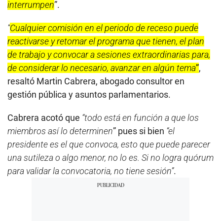
interrumpen
”.
“
Cualquier comisión en el periodo de receso puede
reactivarse y retomar el programa que tienen, el plan
de trabajo y convocar a sesiones extraordinarias para,
de considerar lo necesario, avanzar en algún tema
”
,
resaltó Martin Cabrera, abogado consultor en
gestión pública y asuntos parlamentarios.
Cabrera acotó que
“todo está en función a que los
miembros así lo determinen
” pues si bien
“el
presidente es el que convoca, esto que puede parecer
una sutileza o algo menor, no lo es. Si no logra quórum
para validar la convocatoria, no tiene sesión”
.