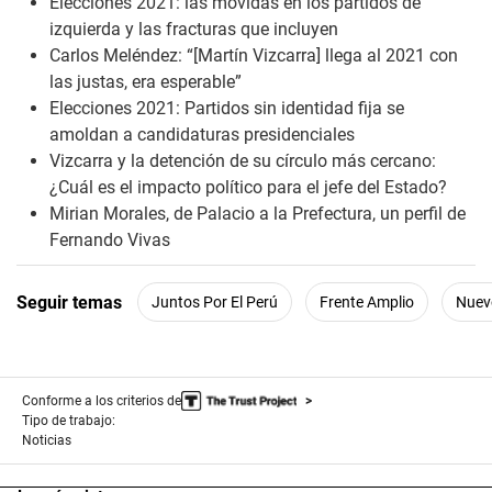
Elecciones 2021: las movidas en los partidos de
izquierda y las fracturas que incluyen
Carlos Meléndez: “[Martín Vizcarra] llega al 2021 con
las justas, era esperable”
Elecciones 2021: Partidos sin identidad fija se
amoldan a candidaturas presidenciales
Vizcarra y la detención de su círculo más cercano:
¿Cuál es el impacto político para el jefe del Estado?
Mirian Morales, de Palacio a la Prefectura, un perfil de
Fernando Vivas
Seguir temas
Juntos Por El Perú
Frente Amplio
Nuev
Conforme a los criterios de
Tipo de trabajo:
Noticias