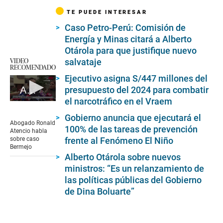
TE PUEDE INTERESAR
Caso Petro-Perú: Comisión de
Energía y Minas citará a Alberto
Otárola para que justifique nuevo
VIDEO
salvataje
RECOMENDADO
Ejecutivo asigna S/447 millones del
presupuesto del 2024 para combatir
Abogado Ronald Atencio habla sobre caso Bermejo
el narcotráfico en el Vraem
0
seconds
Gobierno anuncia que ejecutará el
of
Abogado Ronald
100% de las tareas de prevención
4
Atencio habla
minutes,
frente al Fenómeno El Niño
sobre caso
35
Bermejo
seconds
Alberto Otárola sobre nuevos
ministros: “Es un relanzamiento de
las políticas públicas del Gobierno
de Dina Boluarte”