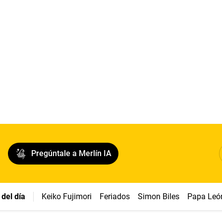
Pregúntale a Merlín IA
del día
Keiko Fujimori
Feriados
Simon Biles
Papa Leó