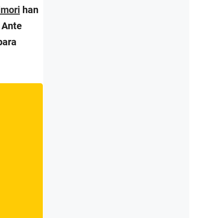
imori
han
. Ante
para