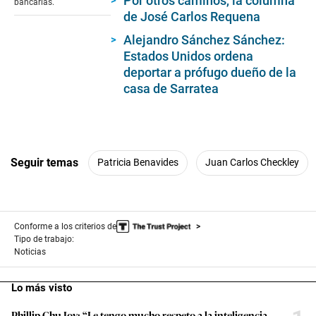
Por otros caminos, la columna
bancarias.
seconds
de José Carlos Requena
Alejandro Sánchez Sánchez:
Estados Unidos ordena
deportar a prófugo dueño de la
casa de Sarratea
Seguir temas
Patricia Benavides
Juan Carlos Checkley
Conforme a los criterios de
Tipo de trabajo:
Noticias
Lo más visto
Phillip Chu Joy: “Le tengo mucho respeto a la inteligencia