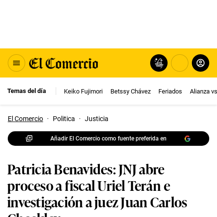
Temas del día
Keiko Fujimori
Betssy Chávez
Feriados
Alianza v
El Comercio
·
Politica
·
Justicia
Añadir El Comercio como fuente preferida en
Patricia Benavides: JNJ abre
proceso a fiscal Uriel Terán e
investigación a juez Juan Carlos