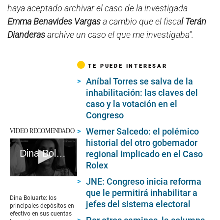
haya aceptado archivar el caso de la investigada
Emma Benavides Vargas
a cambio que el fisca
l Terán
Dianderas
archive un caso el que me investigaba”.
TE PUEDE INTERESAR
Aníbal Torres se salva de la
inhabilitación: las claves del
caso y la votación en el
Congreso
VIDEO RECOMENDADO
Werner Salcedo: el polémico
historial del otro gobernador
Dina Boluarte: los principales depósitos en efectivo en sus cuentas #VideosEC #UI
regional implicado en el Caso
Rolex
0
JNE: Congreso inicia reforma
seconds
que le permitirá inhabilitar a
of
Dina Boluarte: los
jefes del sistema electoral
11
principales depósitos en
minutes,
efectivo en sus cuentas
59