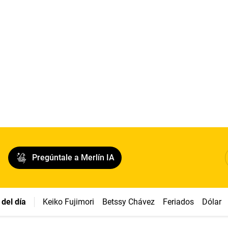
Pregúntale a Merlín IA
del día
Keiko Fujimori
Betssy Chávez
Feriados
Dólar