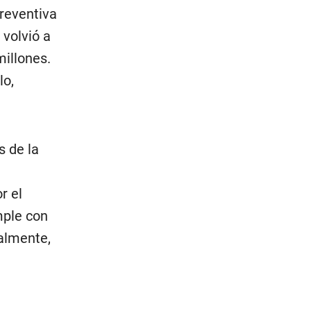
reventiva
 volvió a
millones.
lo,
s de la
r el
mple con
almente,