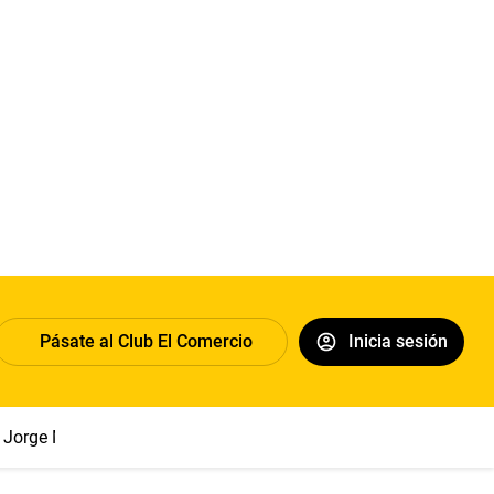
Pásate al Club El Comercio
Inicia sesión
Jorge Messi
Papa León XIV
Congreso
Sueldo mínimo
Cl