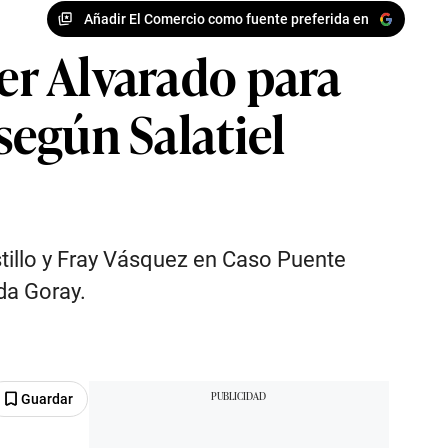
Añadir El Comercio como fuente preferida en
ner Alvarado para
según Salatiel
stillo y Fray Vásquez en Caso Puente
ada Goray.
Guardar