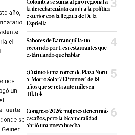
3
Colombia se suma al giro regional a
la derecha: cuánto cambia la política
ste año,
exterior con la llegada de De la
ndatario,
Espriella
sidente
4
Sabores de Barranquilla: un
ría el
recorrido por tres restaurantes que
l
están dando que hablar
5
¿Cuánto toma correr de Plaza Norte
al Morro Solar? El ‘runner’ de 18
ue nos
años que se reta ante miles en
pagó un
TikTok
el
6
a fuerte
Congreso 2026: mujeres tienen más
escaños, pero la bicameralidad
, donde se
abrió una nueva brecha
a Geiner