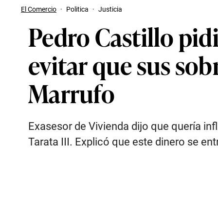
El Comercio
·
Politica
·
Justicia
Pedro Castillo pid
evitar que sus sobr
Marrufo
Exasesor de Vivienda dijo que quería inf
Tarata III. Explicó que este dinero se e