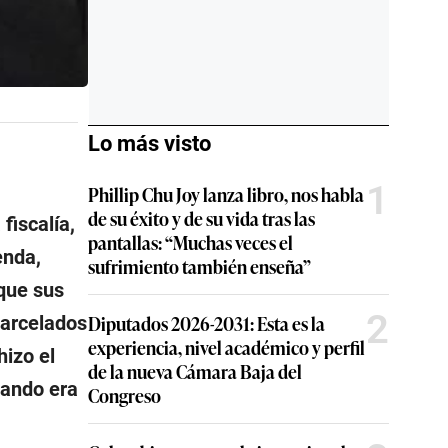
Lo más visto
1
Phillip Chu Joy lanza libro, nos habla
de su éxito y de su vida tras las
fiscalía,
pantallas: “Muchas veces el
enda,
sufrimiento también enseña”
 que sus
2
Diputados 2026-2031: Esta es la
carcelados
experiencia, nivel académico y perfil
hizo el
de la nueva Cámara Baja del
uando era
Congreso