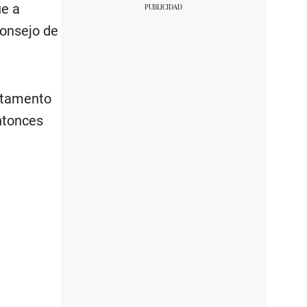
ue a
Consejo de
artamento
ntonces