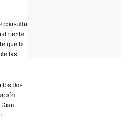
e consulta
cialmente
te que le
ole las
 los dos
gación
 Gian
n