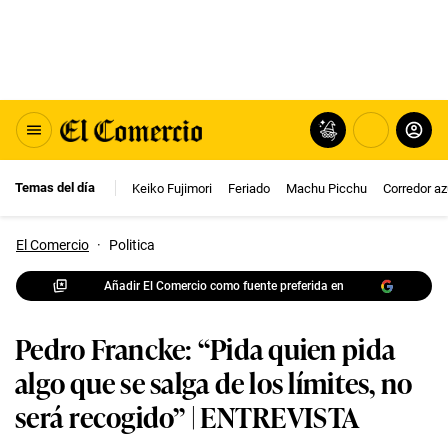
Temas del día
Keiko Fujimori
Feriado
Machu Picchu
Corredor az
El Comercio
·
Politica
Añadir El Comercio como fuente preferida en
Pedro Francke: “Pida quien pida
algo que se salga de los límites, no
será recogido” | ENTREVISTA