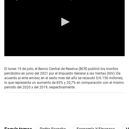
0
s
e
El lunes 19 de julio, el Banco Central de Reserva (BCR) publicó los montos
c
percibidos en junio del 2021 por el Impuesto General a las Ventas (IGV). De
o
acuerdo al ente emisor, en el sexto mes del año se recaudó S/6.156 millones,
n
lo que representa un aumento de 85% y 20,7% en comparación con el mismo
d
periodo del 2020 y del 2019, respectivamente.
s
o
f
3
m
i
n
u
t