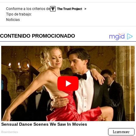
,
Conforme a los criterios de
0
Tipo de trabajo:
Noticias