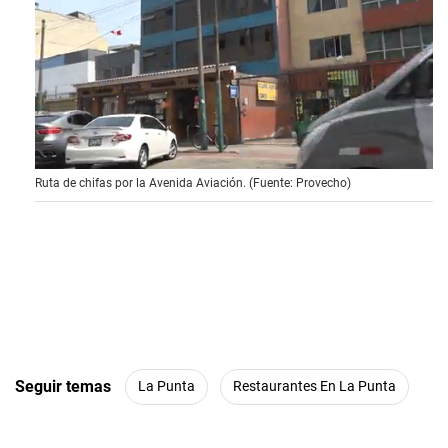
0
Ruta de chifas por la Avenida Aviación. (Fuente: Provecho)
s
e
c
o
n
d
s
o
f
2
m
i
n
Seguir temas
La Punta
Restaurantes En La Punta
u
t
e
s