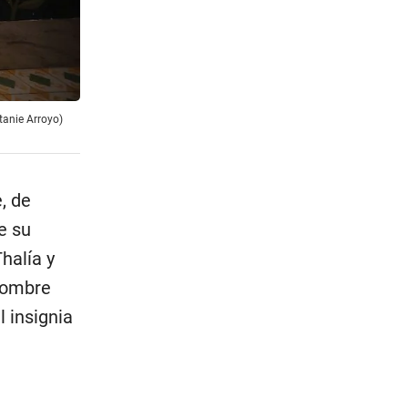
itanie Arroyo)
, de
e su
halía y
 nombre
l insignia