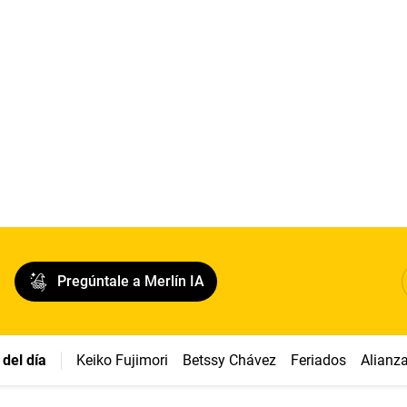
Pregúntale a Merlín IA
del día
Keiko Fujimori
Betssy Chávez
Feriados
Alianz