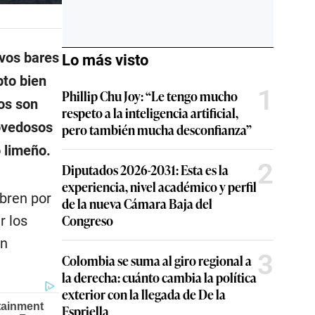
evos bares
Lo más visto
to bien
1
Phillip Chu Joy: “Le tengo mucho
os son
respeto a la inteligencia artificial,
vedosos
pero también mucha desconfianza”
 limeño.
2
Diputados 2026-2031: Esta es la
experiencia, nivel académico y perfil
abren por
de la nueva Cámara Baja del
Congreso
r los
un
3
Colombia se suma al giro regional a
la derecha: cuánto cambia la política
exterior con la llegada de De la
Espriella