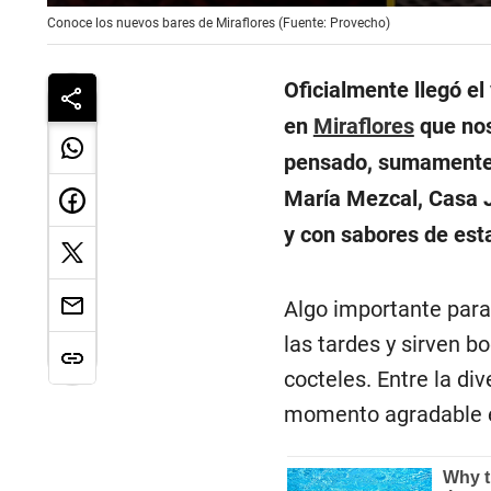
0
Conoce los nuevos bares de Miraflores (Fuente: Provecho)
seconds
of
4
minutes,
Oficialmente llegó e
38
seconds
Volume
en
Miraflores
que nos
90%
pensado, sumamente l
María Mezcal, Casa J
y con sabores de est
Algo importante para 
las tardes y sirven 
cocteles. Entre la di
momento agradable e