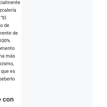
ecialmente
zcalería
“El
so de
erente de
 100%
momento
rma más
icismo,
 que es
beberlo
e con