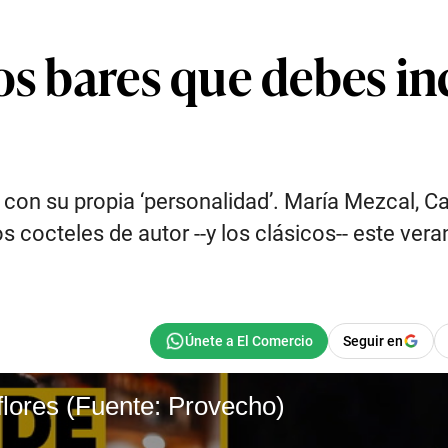
os bares que debes inc
 con su propia ‘personalidad’. María Mezcal, C
 cocteles de autor --y los clásicos-- este ver
Seguir en
lores (Fuente: Provecho)