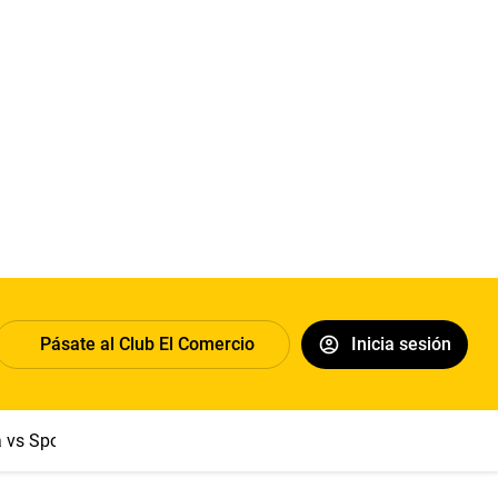
Pásate al Club El Comercio
Inicia sesión
a vs Sport Boys
Jorge Messi
Dólar
Papa León XIV
Congre