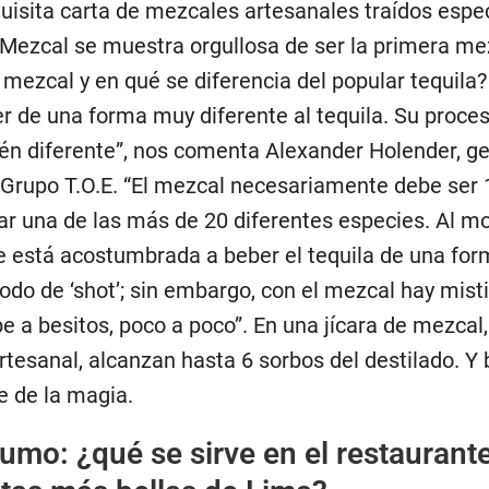
uisita carta de mezcales artesanales traídos esp
Mezcal se muestra orgullosa de ser la primera me
l mezcal y en qué se diferencia del popular tequila? 
r de una forma muy diferente al tequila. Su proce
én diferente”, nos comenta Alexander Holender, g
l Grupo T.O.E. “El mezcal necesariamente debe ser
r una de las más de 20 diferentes especies. Al 
e está acostumbrada a beber el tequila de una fo
modo de ‘shot’; sin embargo, con el mezcal hay mist
 a besitos, poco a poco”. En una jícara de mezcal,
tesanal, alcanzan hasta 6 sorbos del destilado. Y 
te de la magia.
mo: ¿qué se sirve en el restaurant