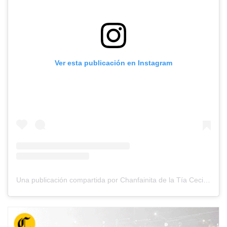
Ver esta publicación en Instagram
Una publicación compartida por Chanfainita de la Tía Ceci (@chanfainitadelatiaceci)