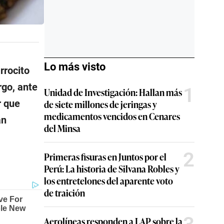
Lo más visto
rrocito
go, ante
1
Unidad de Investigación: Hallan más
r que
de siete millones de jeringas y
medicamentos vencidos en Cenares
an
del Minsa
2
Primeras fisuras en Juntos por el
Perú: La historia de Silvana Robles y
los entretelones del aparente voto
de traición
Aerolíneas responden a LAP sobre la