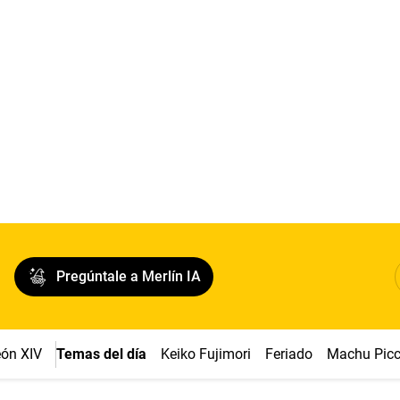
Pregúntale a Merlín IA
ón XIV
Temas del día
Keiko Fujimori
Feriado
Machu Pic