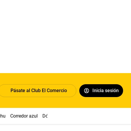
Pásate al Club El Comercio
Inicia sesión
chu
Corredor azul
Dólar
Congreso
Nasca
Acuña
Toled