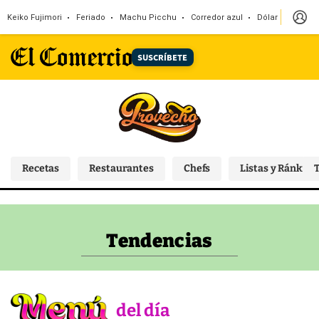
Keiko Fujimori
Feriado
Machu Picchu
Corredor azul
Dólar
Congr
SUSCRÍBETE
Recetas
Restaurantes
Chefs
Listas y Ránking
T
Tendencias
Tendencias