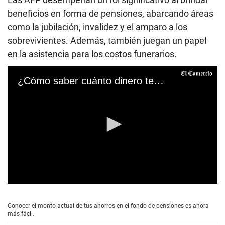
beneficios en forma de pensiones, abarcando áreas
como la jubilación, invalidez y el amparo a los
sobrevivientes. Además, también juegan un papel
en la asistencia para los costos funerarios.
¿Cómo saber cuánto dinero tengo en mi AFP?
0
s
e
Conocer el monto actual de tus ahorros en el fondo de pensiones es ahora
c
más fácil.
o