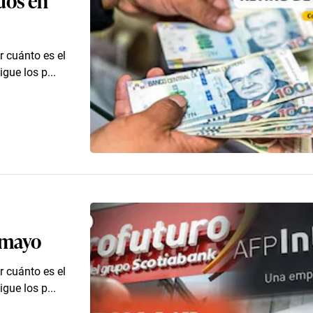
r cuánto es el
gue los p...
e mayo
r cuánto es el
gue los p...