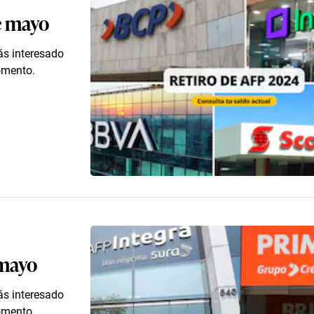
e mayo
ás interesado
omento.
 mayo
ás interesado
omento.