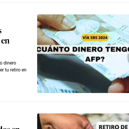
s
 en
o dinero
 tu retiro en
dos en