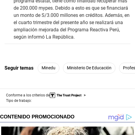
programa estatal, tiene como finalidad recuperar más
de 200.000 mypes. Debido a esto es que se financiará
un monto de S/3.000 millones en créditos. Además, en
el cuarto trimestre del presente año se realizará una
ampliación mejorada del Programa Reactiva Perú,
según informó La República.
Seguir temas
Minedu
Ministerio De Educación
Profe
Conforme a los criterios de
Tipo de trabajo: